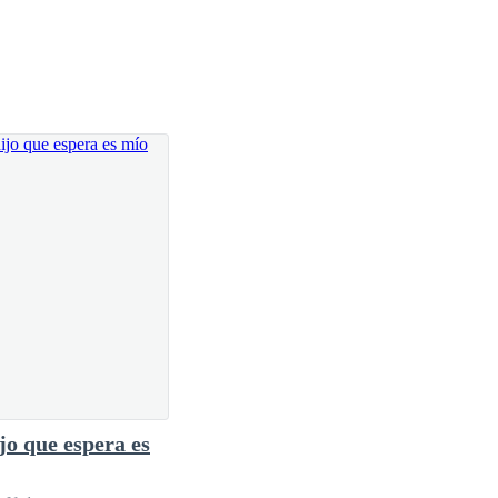
 amor era pasión. Lo entiendes, ¿no?
la es lo opuesto a mí. Destrambelhada,
igos. Pero confieso que ella es adorable, y todo lo
ara atrás y ¡fue una m****a! ¡Pero la m****a ya
ijo que espera es