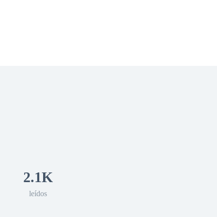
 Romance
Sci-Fi
Guerra
Otros
2.1K
leídos