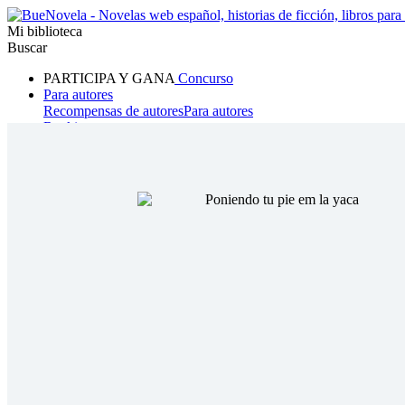
Mi biblioteca
Buscar
PARTICIPA Y GANA
Concurso
Para autores
Recompensas de autores
Para autores
Ranking
Navegar
Novelas
Cuentos Cortos
Todos
Romance
Hombre lobo
Mafia
Sistema
Fantasía
Urbano
LG