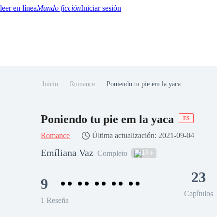
Mundo ficción
Iniciar sesión
Inicio
Romance
Poniendo tu pie em la yaca
BTQ+
YA/TEEN
Paranormal
Misterio/Thriller
Oriental
Juegos
Historia
MM
Poniendo tu pie em la yaca
ES
Romance
Última actualización: 2021-09-04
Emíliana Vaz
18
Completo
23
9
Capítulos
1 Reseña