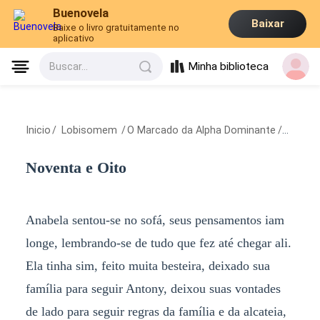
Buenovela
Baixar
Baixe o livro gratuitamente no
aplicativo
Minha biblioteca
Buscar...
Inicio
/
Lobisomem
/
O Marcado da Alpha Dominante
/
Noventa
Noventa e Oito
Anabela sentou-se no sofá, seus pensamentos iam
longe, lembrando-se de tudo que fez até chegar ali.
Ela tinha sim, feito muita besteira, deixado sua
família para seguir Antony, deixou suas vontades
de lado para seguir regras da família e da alcateia,