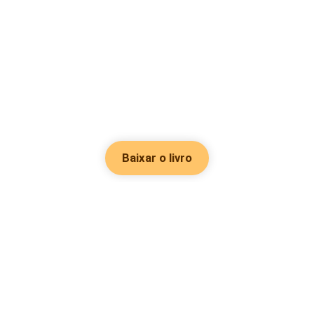
Baixar o livro
Hot Genres
Romance
Recursos
Hombre lobo