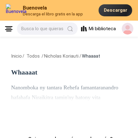
Buenovela
Descargar
Descarga el libro gratis en la app
Mi biblioteca
Busca lo que quieras
Inicio
/
Todos
/
Nicholas Koriauti
/
Whaaaat
Whaaaat
Nanomboka ny tantara
Rehefa famantaranandro
hafahafa
Niraikitra tamin'ny hatony vita