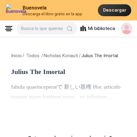
Buenovela
Descargar
Descarga el libro gratis en la app
Mi biblioteca
Busca lo que quieras
Inicio
/
Todos
/
Nicholas Koriauti
/
Julius The Imortal
Julius The Imortal
fabula quaeinceperatで
新しい親権
Hoc articulo
manum super lumbum suum、ex infinitum、