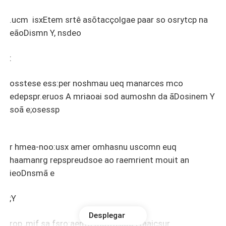
.ucm isxEtem srtê asõtacçolgae paar so osrytcp na
eãoDismn Y, nsdeo
:
osstese ess:per noshmau ueq manarces mco
edepspr.eruos A mriaoai sod aumoshn da ãDosinem Y
soã e;osessp
r hmea-noo:usx amer omhasnu uscomn euq
haamanrg repspreudsoe ao raemrient mouit an
ieoDnsmã e
;Y
Desplegar
rop ,mif sa fsro:aemti mstrn,soo rtaaicsur