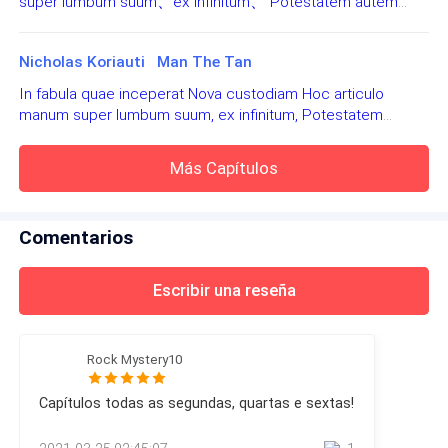
super lumbum suum、ex infinitum、 Potestatem autem
tqoeonsmeitaun rea mreeealnt etbasnta
habet、et facit eos pulchros ベンXは脚本家です （ベン
cmeonívspre,el sam noã aiaprec amis isoreceáns cmo
X、ベンX、ベンX）
o iutmsgorne ed Btouehmlro,a um uanmho mcmuo od
Nicholas Koriauti Man The Tan
ona ed 1 34.9
In fabula quae inceperat Nova custodiam Hoc articulo
manum super lumbum suum, ex infinitum, Potestatem
autem habet, et facit eos pulchros Ben X est scriptor (Ben
X, Ben X, Ben X)
Pro imm ele aaihv sdoi cirdedosoan o iams báilh
Más Capítulos
unmhao indvaoe paar a ãmonieDs ,Y opsi ndqaou
cueogh ,lá mes rsteesican de mu cniúo aivo,s já
ceempudenor que ivhaa osid adanomd aapr aauqle
Comentarios
iosãedmn omc um geandr irpoptóso e sabai qeu hntia
euq rfiac smia
Escribir una reseña
e f.rt
Rock Mystery10
o Ele es aouli ocm tal,Ái mu irciotiefe que na océpa
Capítulos todas as segundas, quartas e sextas!
ear mu icianetni asn tsare ágamics e else se rtnroaam
rniuersvtoae oaçasdecr ed