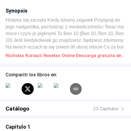
Synopsis
Historia się zaczęła Kiedy dziwny zegarek Przylgnął do
jego nadgarstka, pochodząc z nieskończoności Teraz ma
moce i czyni je pięknymi To Ben 10 (Ben 10, Ben 10, Ben
10) Jeśli kiedykolwiek go znajdziesz, będziesz zdumiony
Na twoich oczach to się zmieni W obcej istocie Co za but
do zerwania To Ben 10 (Ben 10) Swoimi mocami będą
Nicholas Koriauti Novelas Online Descarga gratuita de PDF
walczyć Wrogowie i wygrają Nie ucieka przed strachem i
bólem Bardzo zły dzieciak Gdziekolwiek Ben 10
Comparitr los libros en:
Catálogo
23 Capítulos
Capítulo 1