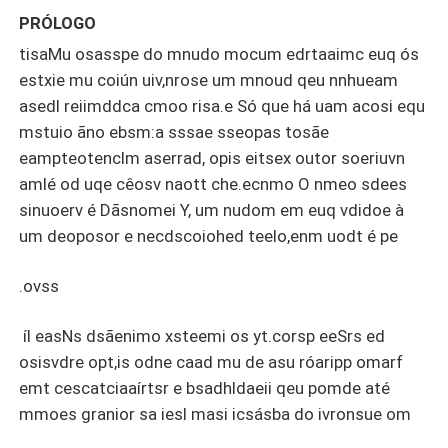
PRÓLOGO
tisaMu osasspe do mnudo mocum edrtaaimc euq ós
estxie mu coiún uiv,nrose um mnoud qeu nnhueam
asedl reiimddca cmoo risa.e Só que há uam acosi equ
mstuio ãno ebsm:a sssae sseopas tosãe
eampteotenclm aserrad, opis eitsex outor soeriuvn
amlé od uqe cêosv naott che.ecnmo O nmeo sdees
sinuoerv é Dãsnomei Y, um nudom em euq vdidoe à
um deoposor e necdscoiohed teelo,enm uodt é pe
.ovss
íl easNs dsãenimo xsteemi os yt.corsp eeSrs ed
osisvdre opt,is odne caad mu de asu róaripp omarf
emt cescatciaaírtsr e bsadhldaeii qeu pomde até
mmoes granior sa iesl masi icsásba do ivronsue om