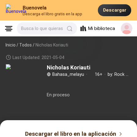
Buenovela
Descargar
Descarga el libro gratis en la app
Mi biblioteca
Busca lo que quieras
Inicio /
Todos
/
Nicholas Koriauti
Last Updated: 2021-05-04
Nicholas Koriauti
Bahasa_melayu
·
16+
·
by: Rock Mystery
En proceso
Descargar el libro en la aplicación