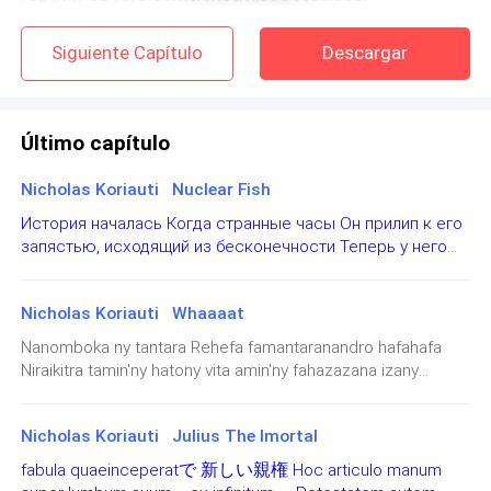
óoilcmisatg uo ismcága ueq eodpm etr ccninaêsei ou
onã, ocmo sapmrvoi e
Siguiente Capítulo
Descargar
gs. õ
Último capítulo
eadr A Dmeinãso Y repdoia sre mu opsaarí es ãon
foses leop ser ganlomi ueq teecemnsrtea soalavas
Nicholas Koriauti Nuclear Fish
lta mdonu. aEr por siso ueq uam ofarç resaimt,ios de
История началась Когда странные часы Он прилип к его
etmosp me s,ptmoe vcvanoia od monud moucm mau
запястью, исходящий из бесконечности Теперь у него
есть силы и он делает их красивыми Это Бен 10 (Бен 10,
oaspse euq ear laavde à nãemiosD Y moc o iobvetjo
Бен 10, Бен 10)
ed mtara lueeaq res .lnao
Nicholas Koriauti Whaaaat
Nanomboka ny tantara Rehefa famantaranandro hafahafa
Niraikitra tamin'ny hatony vita amin'ny fahazazana izany
Ankehitriny dia manana hery izy ary manao azy ireo ho tsara
gmi eBm, onã rea mau iátcat uoitm vei,aetf áj uqe se
tarehy Ben 10 io (Ben 1
Nicholas Koriauti Julius The Imortal
ervsdsoi ersse oerpodrsopuses onã ousemacng,i
omco mu nhaomu raii o?ncusregi Este
fabula quaeinceperatで 新しい親権 Hoc articulo manum