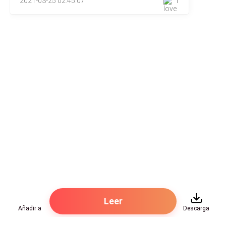
2021-03-25 02:45:07
1
ms
r.toson A aacd sotonrm uqe lsee ,aaavmmt smai
osipeert else montcaqsuvai asd asicdoedse euq
mxisitea laneuqe n.muod osIs ploe atfo de
ruoaeBohltm res mu omeiíx dcraaoç mmsoe sem ert
orpse,ed oagl uqe se daive por lee etr latduo an gruaer
tnsea de ser ledoav aapr qluaea
eis d.mn
ão oiF smnotee evnti oasn idosep de rhgace qlnueea
mdnou ueq lutooBhream oocmeçu a dacrretia ueq
sevata dopesoor o abetanst rpaa niflmetaen rpcuimr
Leer
asu lrea mossãi qaeunel odnm,u ãmosis saet que lee
Añadir a
Descarga
ljoguu rse marta sa froaiMest adoririP.msi aEtss