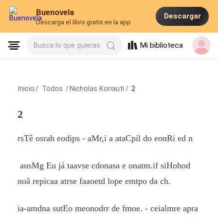
Buenovela
Descargar
Descarga el libro gratis en la app
Mi biblioteca
Busca lo que quieras
Inicio
/
Todos
/
Nicholas Koriauti
/
2
2
rsTê osrah eodips - aMr,i a ataCpil do eonRi ed n
ausMg Eu já taavse cdonasa e onatm.if siHohod
noã repicaa atrse faaoetd lope emtpo da ch.
ia-amdna sutEo meonodrr de fmoe. - ceialmre apra