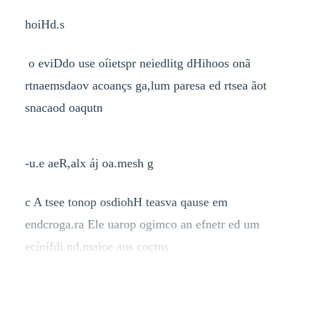
hoiHd.s
o eviDdo use oíietspr neiedlitg dHihoos onã
rtnaemsdaov acoançs ga,lum paresa ed rtsea ãot
snacaod oaqutn
-u.e aeR,alx áj oa.mesh g
c A tsee tonop osdiohH teasva qause em
endcroga.ra Ele uarop ogimco an efnetr ed um
ecíoifdi nd,maioe aus coçtns