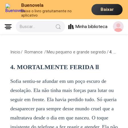
Buenovela
Baixar
Baixe o livro gratuitamente no
aplicativo
Minha biblioteca
Buscar...
Inicio
/
Romance
/
Meu pequeno e grande segredo
/
4. MORTALMENTE FERIDA ll
4. MORTALMENTE FERIDA ll
Sofia sentiu-se afundar em um poço escuro de
desolação. Ela não tinha mais forças para lutar ou
seguir em frente. Ela havia perdido tudo. Só queria
desaparecer para sempre desse mundo cruel que a
maltratava desde o dia em que nasceu. O toque
insistente do telefone a fez reagir e atender. Ela não