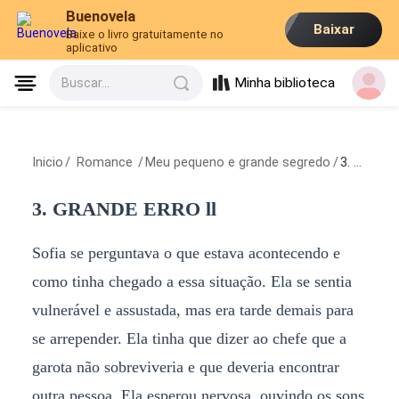
Buenovela
Baixar
Baixe o livro gratuitamente no
aplicativo
Minha biblioteca
Buscar...
Inicio
/
Romance
/
Meu pequeno e grande segredo
/
3. GRANDE ERRO ll
3. GRANDE ERRO ll
Sofia se perguntava o que estava acontecendo e
como tinha chegado a essa situação. Ela se sentia
vulnerável e assustada, mas era tarde demais para
se arrepender. Ela tinha que dizer ao chefe que a
garota não sobreviveria e que deveria encontrar
outra pessoa. Ela esperou nervosa, ouvindo os sons