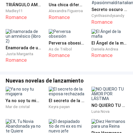
no era para mí y ahora estoy dedicada al Comercio
TRIÁNGULO AMOROSO
Una chica diferente
Internacional, las relaciones entre países que se
Secreto oscuro del sur de Italia #pasiónmalditaitaliana
Madley11
Alexandra Figueroa
Cynthiasindysandy
generan motivados al comercio, es algo que me llena de
Romance
Romance
Romance
felicidad y realmente me gusta y lo disfruto.
Perversa obsesión
El Ángel de la mafia
Enamorada de un amnésico (libro 2)
As de Trébol
Daniela Andrea
En mis ratos libres me voy a la finca de mi madre y cuido
Justa Margarita
Romance
Romance
Romance
de los caballos porque soy una enamorada enloquecida
de la belleza de ese noble animal, es una figura
maravillosa tengo dos y en ambos asistí a mi madre en
Nuevas novelas de lanzamiento
sus partos o sea que son casi mis hijos, uno se llama
Trueno por su imponente caminar y el otro se llama
Sócrates porque cuando me mira parece que estuviera
Ya no soy tu migajera
El secreto de la esposa rechazada
NO QUIERO TU AMOR POR LÁSTIMA
pensando.
Mar de cristal
Keyra payan
Luna Nova
Diez Hermanos para una Reina