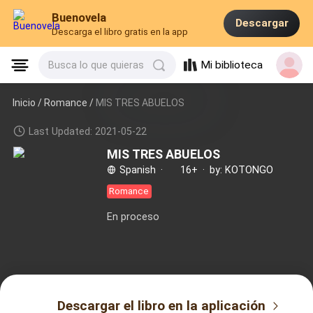
Buenovela
Descargar
Descarga el libro gratis en la app
Mi biblioteca
Busca lo que quieras
Inicio /
Romance
/
MIS TRES ABUELOS
Last Updated: 2021-05-22
MIS TRES ABUELOS
Spanish
·
16+
·
by: KOTONGO
Romance
En proceso
Descargar el libro en la aplicación