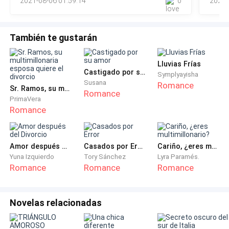
2021-08-06 01:59:14
0
2021-
tanto inquisidor diciendo “yo creo
También te gustarán
Normalmente, las personas tienen dos abuelos, el padre
de su madre y el padre de su padre, pues, aunque no me
crean, yo tuve tres abuelos y en estas letras les voy a
Lluvias Frías
Castigado por su amor
Symplyayisha
contar cómo llegue a esa conclusión.
Susana
Romance
Sr. Ramos, su multimillonaria esposa quiere el divorcio
Romance
PrimaVera
Romance
Yo también soy Ingeniero, estudié esa carrera ya que
quería ser como mi abuelo y triunfar en el mundo de la
Amor después del Divorcio
Casados por Error
Cariño, ¿eres multimillonario?
Ingeniería.
Yuna Izquierdo
Tory Sánchez
Lyra Paramés.
Romance
Romance
Romance
Novelas relacionadas
Pronto me di cuenta, lamentablemente, luego de
graduarme y ejercer un tiempo, que eso de la Ingeniería