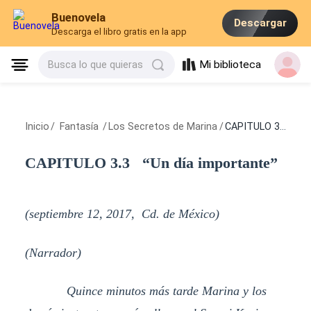
Buenovela
Descargar
Descarga el libro gratis en la app
Mi biblioteca
Busca lo que quieras
Inicio
/
Fantasía
/
Los Secretos de Marina
/
CAPITULO 3.3 “Un día importante”
CAPITULO 3.3 “Un día importante”
(septiembre 12, 2017, Cd. de México)
(Narrador)
Quince minutos más tarde Marina y los