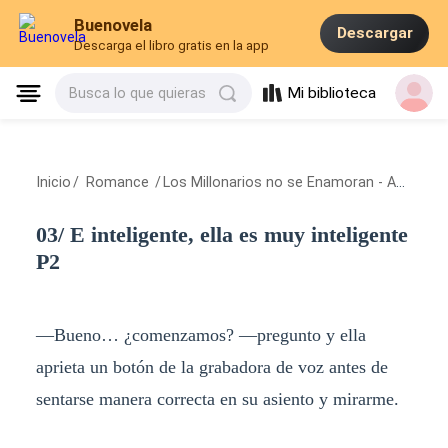
Buenovela
Descargar
Descarga el libro gratis en la app
Mi biblioteca
Busca lo que quieras
Inicio
/
Romance
/
Los Millonarios no se Enamoran - Amores Millonarios I.
03/ E inteligente, ella es muy inteligente
P2
—Bueno… ¿comenzamos? —pregunto y ella
aprieta un botón de la grabadora de voz antes de
sentarse manera correcta en su asiento y mirarme.