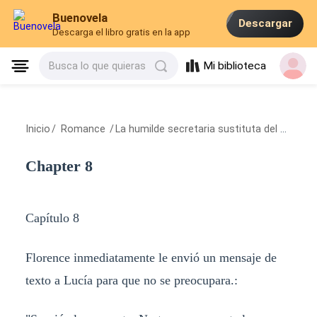
Buenovela
Descargar
Descarga el libro gratis en la app
Mi biblioteca
Busca lo que quieras
Inicio
/
Romance
/
La humilde secretaria sustituta del presidente
Chapter 8
Capítulo 8
Florence inmediatamente le envió un mensaje de
texto a Lucía para que no se preocupara.: