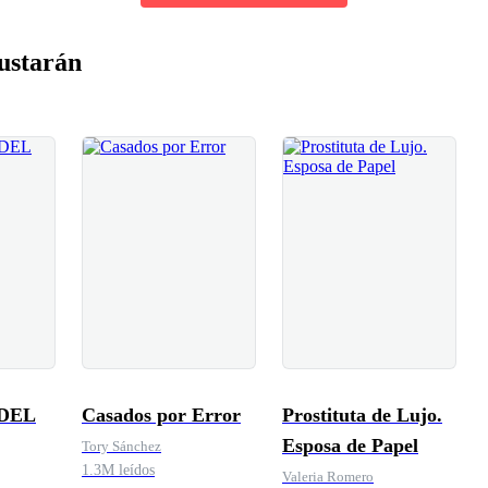
ustarán
 DEL
Casados por Error
Prostituta de Lujo.
Esposa de Papel
Tory Sánchez
1.3M leídos
Valeria Romero