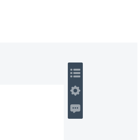
 Romance
Sci-Fi
Guerra
Otros