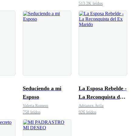
513.2K leídos
Seduciendo a mi
La Esposa Rebelde -
Esposo
La Reconquista del
Ex Marido
Valeria Romero
Adrianex Avila
758 leídos
926 leídos