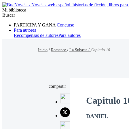
Mi biblioteca
Buscar
PARTICIPA Y GANA
Concurso
Para autores
Recompensas de autores
Para autores
Ranking
Navegar
Inicio
/
Romance
/
La Subasta /
Capitulo 10
Novelas
Cuentos Cortos
Todos
Romance
Hombre lobo
Mafia
Sistema
Fantasía
Urbano
LG
compartir
Capitulo 1
DANIEL