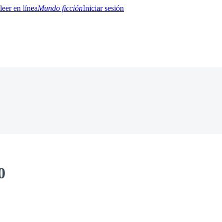
Mundo ficción
Iniciar sesión
BTQ+
YA/TEEN
Paranormal
Misterio/Thriller
Oriental
Juegos
Historia
MM
0