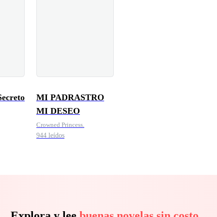
Secreto
MI PADRASTRO
MI DESEO
Crowned Princess.
944 leídos
Explora y lee
buenas novelas sin costo