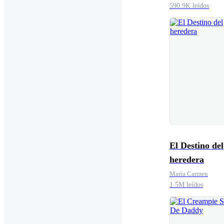
590.9K leídos
El Destino del
heredera
María Carmen
1.5M leídos