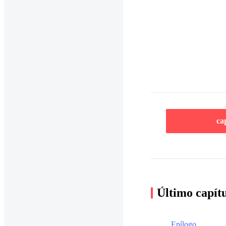
ca
Último capít
Epílogo.