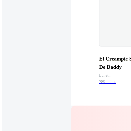
El Creampie 
De Daddy
Luneth
789 leídos