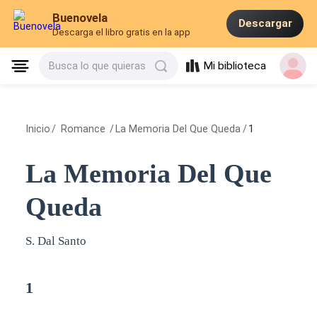
Buenovela
Descargar
Descarga el libro gratis en la app
Mi biblioteca
Busca lo que quieras
Inicio
/
Romance
/
La Memoria Del Que Queda
/
1
La Memoria Del Que
Queda
S. Dal Santo
1