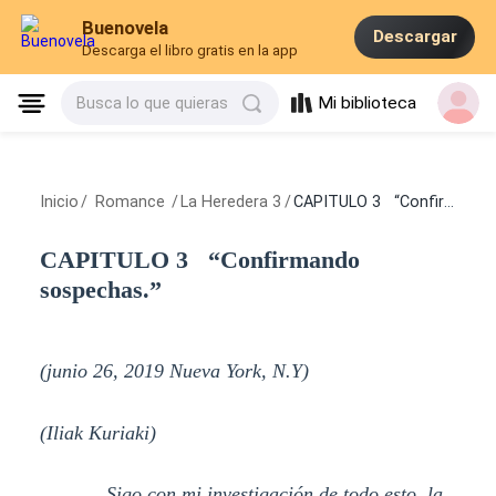
Buenovela
Descargar
Descarga el libro gratis en la app
Mi biblioteca
Busca lo que quieras
Inicio
/
Romance
/
La Heredera 3
/
CAPITULO 3 “Confirmando sospechas.”
CAPITULO 3 “Confirmando
sospechas.”
(junio 26, 2019 Nueva York, N.Y)
(Iliak Kuriaki)
Sigo con mi investigación de todo esto, la