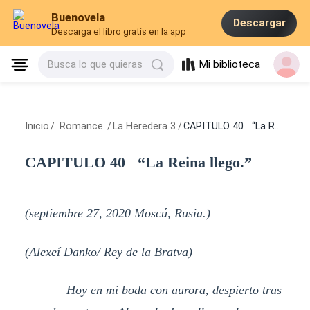
Buenovela
Descargar
Descarga el libro gratis en la app
Mi biblioteca
Busca lo que quieras
Inicio
/
Romance
/
La Heredera 3
/
CAPITULO 40 “La Reina llego.”
CAPITULO 40 “La Reina llego.”
(septiembre 27, 2020 Moscú, Rusia.)
(Alexeí Danko/ Rey de la Bratva)
Hoy en mi boda con aurora, despierto tras