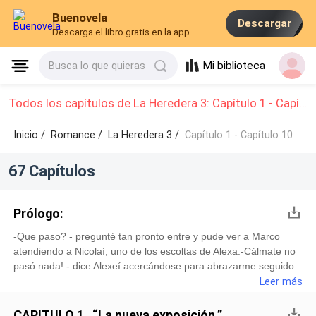
Buenovela
Descargar
Descarga el libro gratis en la app
Mi biblioteca
Busca lo que quieras
Todos los capítulos de La Heredera 3: Capítulo 1 - Capítulo 10
Inicio /
Romance
/
La Heredera 3 /
Capítulo 1 - Capítulo 10
67 Capítulos
Prólogo:
-Que paso? - pregunté tan pronto entre y pude ver a Marco
atendiendo a Nicolaí, uno de los escoltas de Alexa.-Cálmate no
pasó nada! - dice Alexeí acercándose para abrazarme seguido
de Ángel mi hermano-Que no pasó nada? Nicolaí está herido y
Leer más
es escolta de Alexa, donde está MI HIJA Danko, dímelo ahora o
me vas a conocer en serio!-Cariño, Alexa esta con Helena en su
CAPITULO 1 “La nueva exposición.”