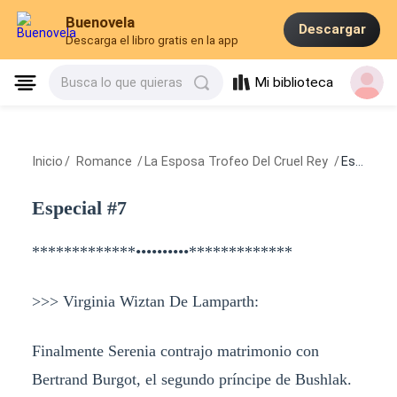
Buenovela
Descargar
Descarga el libro gratis en la app
Mi biblioteca
Busca lo que quieras
Inicio
/
Romance
/
La Esposa Trofeo Del Cruel Rey
/
Especial #7
Especial #7
*************••••••••••*************
>>> Virginia Wiztan De Lamparth:
Finalmente Serenia contrajo matrimonio con
Bertrand Burgot, el segundo príncipe de Bushlak.