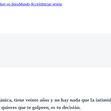
Mundo ficción
Iniciar sesión
BTQ+
YA/TEEN
Paranormal
Misterio/Thriller
Oriental
Juegos
Historia
MM
ánica, tiene veinte años y no hay nada que la intimi
 quieres que te golpeen, es tu decisión.