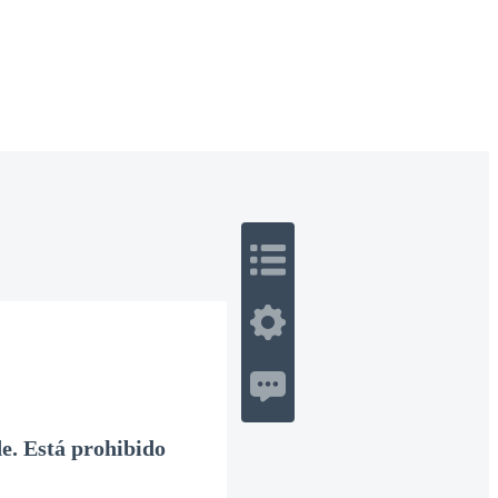
 Romance
Sci-Fi
Guerra
Otros
de. Está prohibido