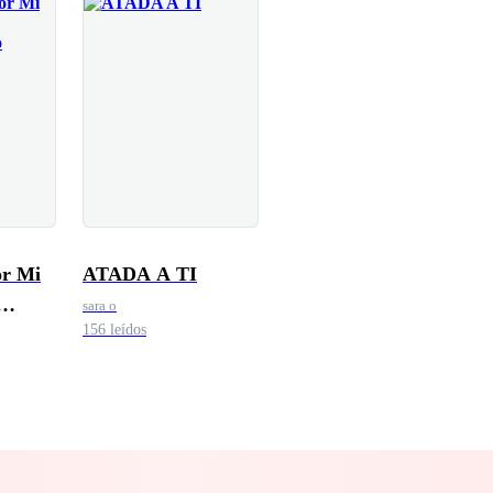
Mi
ATADA A TI
sara o
156 leídos
rio