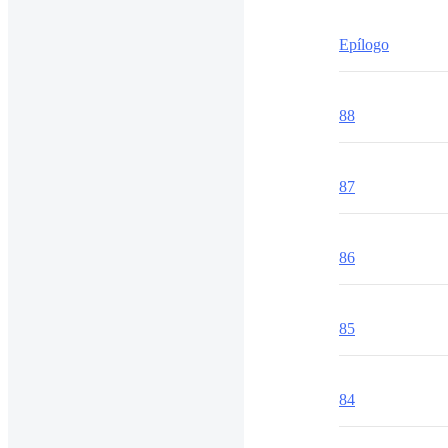
Epílogo
88
87
86
85
84