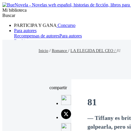
Mi biblioteca
Buscar
PARTICIPA Y GANA
Concurso
Para autores
Recompensas de autores
Para autores
Ranking
Navegar
Inicio
/
Romance
/
LA ELEGIDA DEL CEO /
81
Novelas
Cuentos Cortos
Todos
Romance
Hombre lobo
Mafia
Sistema
Fantasía
Urbano
LG
compartir
81
— Tiffany es brit
golpearla, pero si