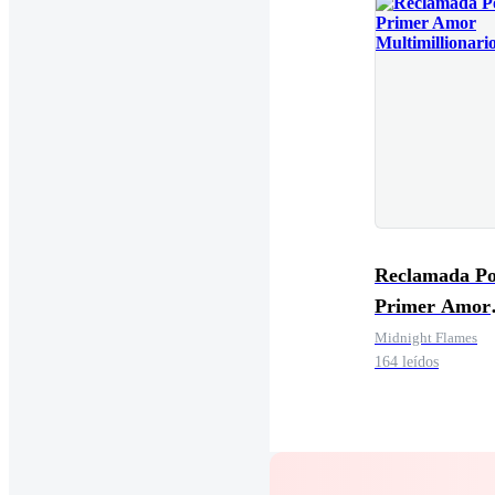
Reclamada Por 
Primer Amor
Multimilliona
Midnight Flames
164 leídos