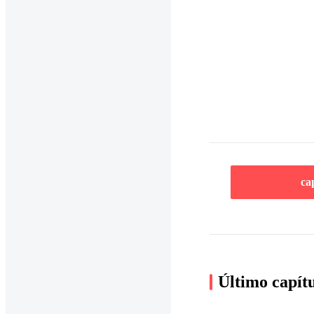
ca
Último capít