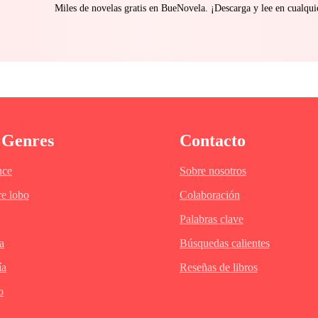
Miles de novelas gratis en BueNovela. ¡Descarga y lee en cualq
 Genres
Contacto
ce
Sobre nosotros
e lobo
Colaboración
Palabras clave
a
Búsquedas calientes
ía
Reseñas de libros
o