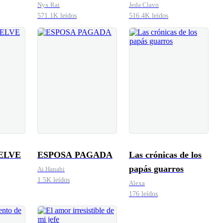
en Pánico
EX. ATERRIZAJE
Nyx Rai
Jeda Clavo
571.1K leídos
516.4K leídos
EN EL CORAZÓN
ELVE
ESPOSA PAGADA
Las crónicas de los
papás guarros
Ai Hanabi
1.5K leídos
Alexa
176 leídos