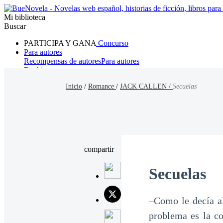
Mi biblioteca
Buscar
PARTICIPA Y GANA
Concurso
Para autores
Recompensas de autores
Para autores
Ranking
Navegar
Inicio
/
Romance
/
JACK CALLEN /
Secuelas
Novelas
Cuentos Cortos
Todos
Romance
Hombre lobo
Mafia
Sistema
Fantasía
Urbano
LG
compartir
Secuelas
–Como le decía al
problema es la co