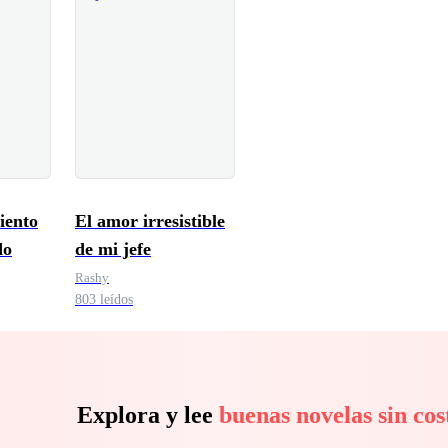
iento
El amor irresistible
do
de mi jefe
Rashy
803 leídos
Explora y lee
buenas novelas sin cos