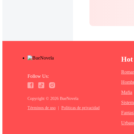
Hot
Roman
Follow Us:
Hombr
Mafia
Copyright ©‌ 2026 BueNovela
Sistem
Términos de uso
|
Políticas de privacidad
Fantas
Urban