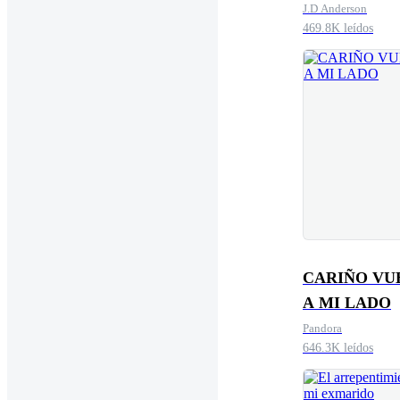
J.D Anderson
469.8K leídos
CARIÑO VU
A MI LADO
Pandora
646.3K leídos