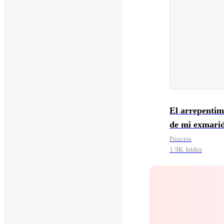
El arrepentim
de mi exmari
Princess
1.9K leídos