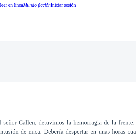
Mundo ficción
Iniciar sesión
BTQ+
YA/TEEN
Paranormal
Misterio/Thriller
Oriental
Juegos
Historia
MM
 señor Callen, detuvimos la hemorragia de la frente.
ntusión de nuca. Debería despertar en unas horas cu