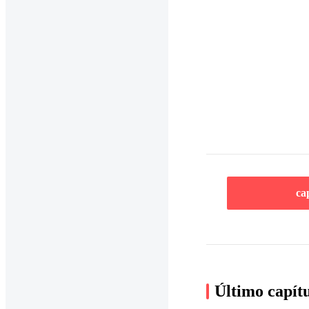
ca
Último capít