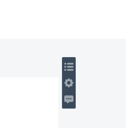
 Romance
Sci-Fi
Guerra
Otros