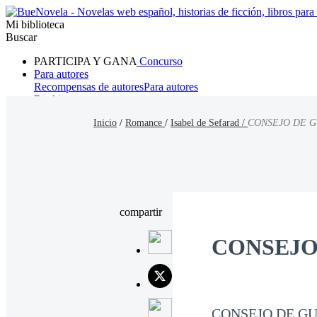
Mi biblioteca
Buscar
PARTICIPA Y GANA
Concurso
Para autores
Recompensas de autores
Para autores
Ranking
Navegar
Inicio
/
Romance
/
Isabel de Sefarad /
CONSEJO DE 
Novelas
Cuentos Cortos
Todos
Romance
Hombre lobo
Mafia
Sistema
Fantasía
Urbano
LG
compartir
CONSEJO
CONSEJO DE G