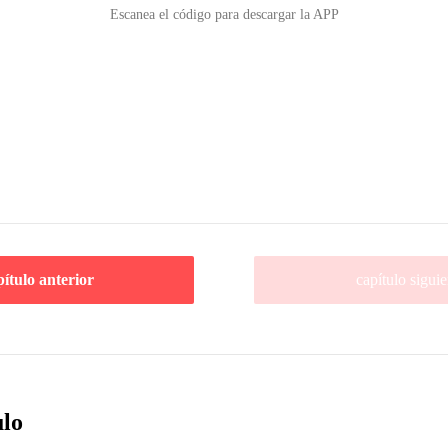
Escanea el código para descargar la APP
pítulo anterior
capítulo siguie
ulo