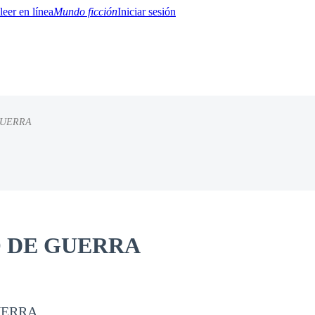
Mundo ficción
Iniciar sesión
GUERRA
BTQ+
YA/TEEN
Paranormal
Misterio/Thriller
Oriental
Juegos
Historia
MM
 DE GUERRA
UERRA