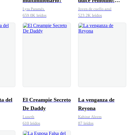
multimillonario?
dulce remolino:
Señor, ¿le gustaría
Lyra Paramés.
Joven de cuello azul
659.0K leídos
523.2K leídos
ser mi pareja en el
matrimonio?
ta del
El Creampie Secreto
La venganza de
De Daddy
Reyona
Luneth
Kabirat Aleem
610 leídos
87 leídos