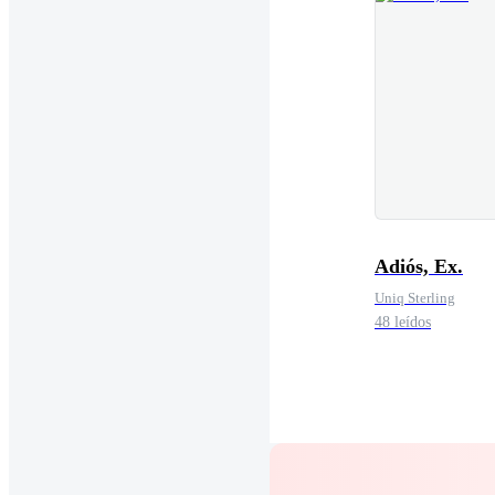
Adiós, Ex.
Uniq Sterling
48 leídos