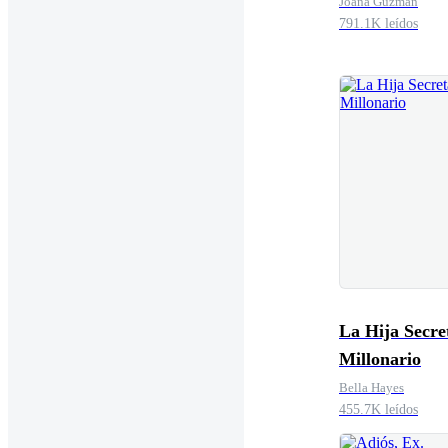
Joana Guzman
791.1K leídos
La Hija Secre
Millonario
Bella Hayes
455.7K leídos