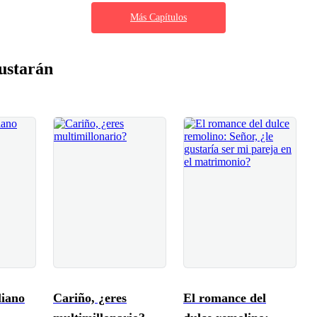
Más Capítulos
ustarán
liano
Cariño, ¿eres
El romance del