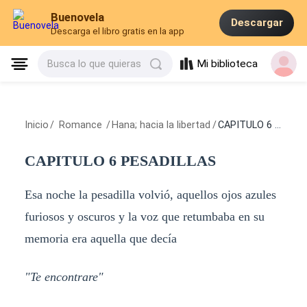
Buenovela
Descargar
Descarga el libro gratis en la app
Mi biblioteca
Busca lo que quieras
Inicio
/
Romance
/
Hana; hacia la libertad
/
CAPITULO 6 PESADILLAS
CAPITULO 6 PESADILLAS
Esa noche la pesadilla volvió, aquellos ojos azules
furiosos y oscuros y la voz que retumbaba en su
memoria era aquella que decía
"Te encontrare"