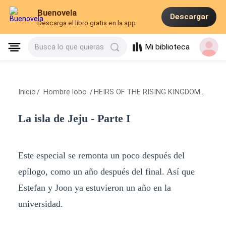
Buenovela
Descargar
Descarga el libro gratis en la app
Mi biblioteca
Busca lo que quieras
Inicio
/
Hombre lobo
/
HEIRS OF THE RISING KINGDOM
/
La isl
La isla de Jeju - Parte I
Este especial se remonta un poco después del
epílogo, como un año después del final. Así que
Estefan y Joon ya estuvieron un año en la
universidad.