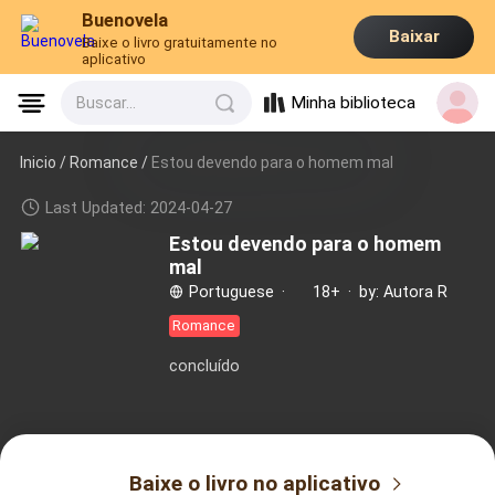
Buenovela
Baixar
Baixe o livro gratuitamente no
aplicativo
Minha biblioteca
Buscar...
Inicio /
Romance
/
Estou devendo para o homem mal
Last Updated: 2024-04-27
Estou devendo para o homem
mal
Portuguese
·
18+
·
by: Autora R
Romance
concluído
Baixe o livro no aplicativo