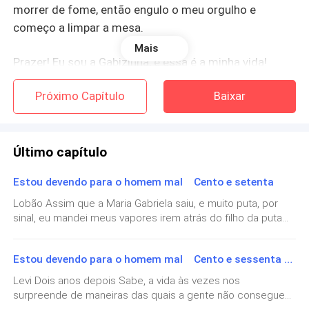
morrer de fome, então engulo o meu orgulho e
começo a limpar a mesa.
Mais
Prazer! Eu sou a Gabizinha, e essa é a minha vida!
Próximo Capítulo
Baixar
(…)
Eu recebo por semana, mas sempre tem uma e outra
gorjeta que faz com que eu fique com alguma grana
Último capítulo
pelo menos pra pegar o ônibus, por sorte, hoje eu
Estou devendo para o homem mal Cento e setenta
consegui uns trocos e em breve tô brotando em casa,
hoje vai dar certo pra ir na escola.
Lobão Assim que a Maria Gabriela saiu, e muito puta, por
sinal, eu mandei meus vapores irem atrás do filho da puta
do Nero. Aquele cara de cu achou que fosse me passar pra
Ainda tenho que seguir um caminho a pé depois que
trás e ainda por cima, cantando a minha mulher? Perdeu,
desço do busão, a Maju diz que eu tenho as pernas
Estou devendo para o homem mal Cento e sessenta e nove
malandro, pois minha fiel é fiel mesmo, otário. Quis dar uma
grossas de tanto caminhar, e de subir e descer o
de esperto pra cima de mim, agora vai pagar caro,
Levi Dois anos depois Sabe, a vida às vezes nos
morro todo dia pra ir trabalhar no asfalto, eu sempre
malandro. Não demorou muito e o Fantasma chegou no
surpreende de maneiras das quais a gente não consegue
galpão trazendo o infeliz. Ele já levou umas porradas, pra
dou risada da minha amiga maluquinha, mas eu gosto