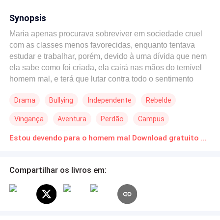
Synopsis
Maria apenas procurava sobreviver em sociedade cruel
com as classes menos favorecidas, enquanto tentava
estudar e trabalhar, porém, devido à uma dívida que nem
ela sabe como foi criada, ela cairá nas mãos do temível
homem mal, e terá que lutar contra todo o sentimento
avassalador que este homem despertará nela.
Drama
Bullying
Independente
Rebelde
Vingança
Aventura
Perdão
Campus
Enredo Acelerado
Estou devendo para o homem mal Download gratuito de Novelas Online em PDF
Compartilhar os livros em: