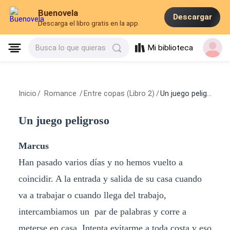
Buenovela
Descargar
Descarga el libro gratis en la app
Mi biblioteca
Busca lo que quieras
Inicio
/
Romance
/
Entre copas (Libro 2)
/
Un juego peligroso
Un juego peligroso
Marcus
Han pasado varios días y no hemos vuelto a
coincidir. A la entrada y salida de su casa cuando
va a trabajar o cuando llega del trabajo,
intercambiamos un par de palabras y corre a
meterse en casa. Intenta evitarme a toda costa y eso