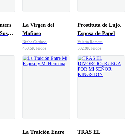
nters
La Virgen del
Prostituta de Lujo.
 Sus
Mafioso
Esposa de Papel
Ninha Cardoso
Valeria Romero
460.5K leídos
502.9K leídos
La Traición Entre
TRAS EL