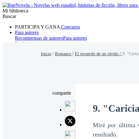
Mi biblioteca
Buscar
PARTICIPA Y GANA
Concurso
Para autores
Recompensas de autores
Para autores
Ranking
Navegar
Inicio
/
Romance
/
El recuerdo de un olvido /
9. "Caric
Novelas
Cuentos Cortos
Todos
Romance
Hombre lobo
Mafia
Sistema
Fantasía
Urbano
LG
compartir
9. "Carici
Miré por última 
resultado.