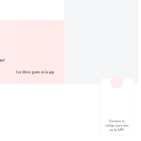
to!
Lee libros gratis en la app
Escanea el
código para leer
en la APP