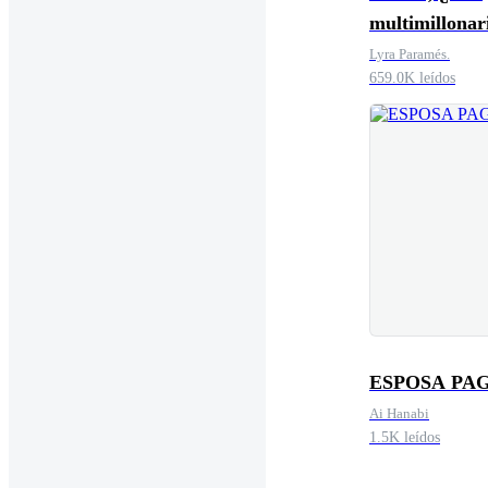
multimillonar
Lyra Paramés.
659.0K leídos
ESPOSA PA
Ai Hanabi
1.5K leídos