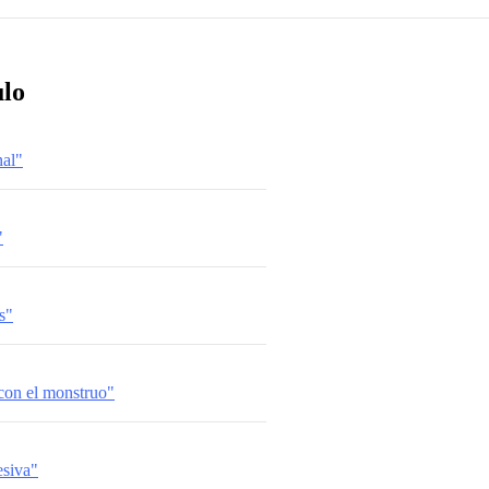
ulo
nal"
"
s"
 con el monstruo"
esiva"