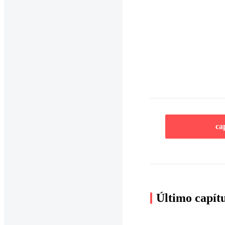
ca
Último capít