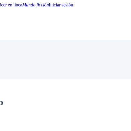
Mundo ficción
Iniciar sesión
BTQ+
YA/TEEN
Paranormal
Misterio/Thriller
Oriental
Juegos
Historia
MM
o