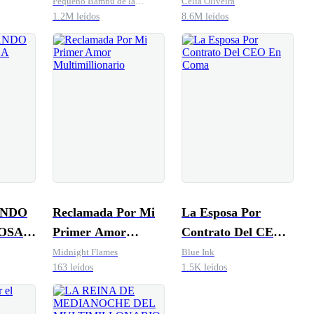
del Jefe paranoico y
niñera en la
Pequeño Bambú de la
Célia Oliveira
Familia Gu
1.2M leídos
8.6M leídos
dominante
hacienda
ANDO
Reclamada Por Mi
La Esposa Por
POSA
Primer Amor
Contrato Del CEO
Multimillionario
En Coma
Midnight Flames
Blue Ink
163 leídos
1.5K leídos