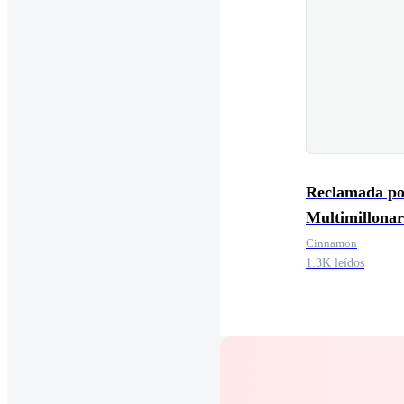
Reclamada po
Multimillonar
Cinnamon
1.3K leídos