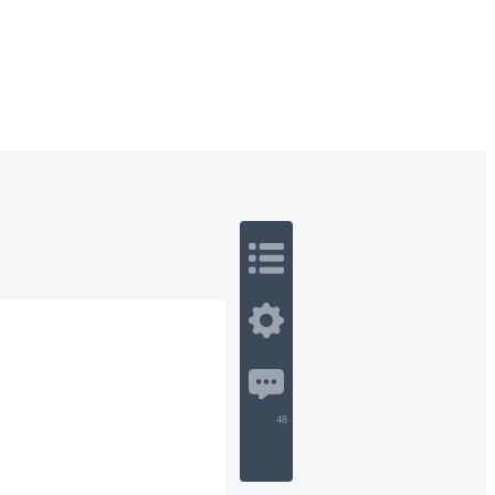
 Romance
Sci-Fi
Guerra
Otros
48