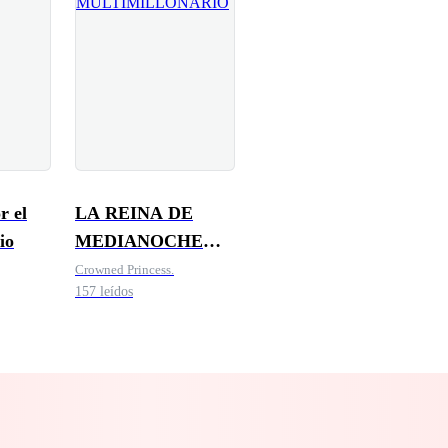
r el
LA REINA DE
io
MEDIANOCHE
DEL
Crowned Princess.
157 leídos
MULTIMILLONARIO