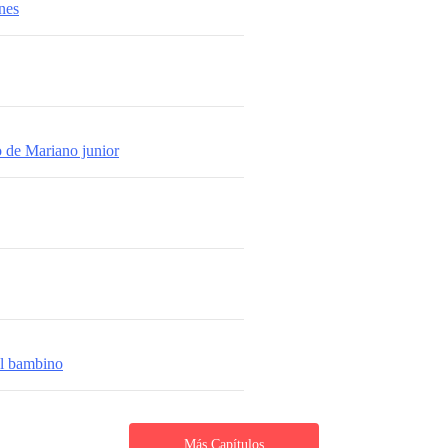
nes
o de Mariano junior
el bambino
Más Capítulos