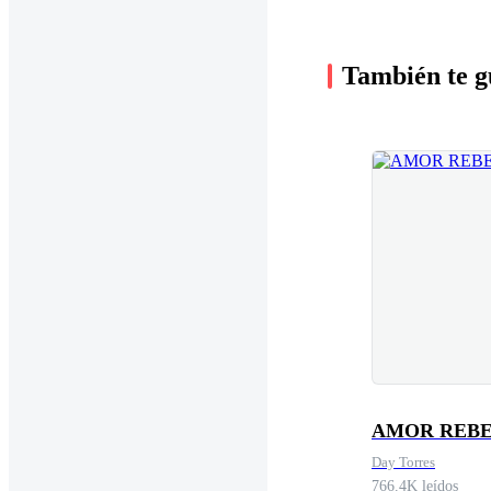
También te g
AMOR REB
Day Torres
766.4K leídos