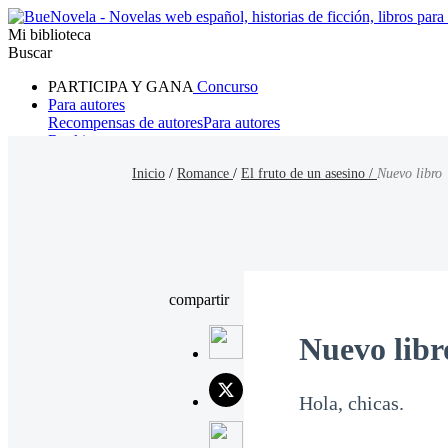
Mi biblioteca
Buscar
PARTICIPA Y GANA
Concurso
Para autores
Recompensas de autores
Para autores
Ranking
Navegar
Inicio
/
Romance
/
El fruto de un asesino /
Nuevo libro
Novelas
Cuentos Cortos
Todos
Romance
Hombre lobo
Mafia
Sistema
Fantasía
Urbano
LG
compartir
Nuevo libr
Hola, chicas.