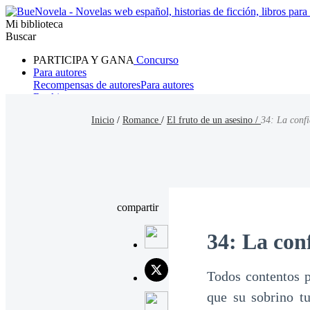
Mi biblioteca
Buscar
PARTICIPA Y GANA
Concurso
Para autores
Recompensas de autores
Para autores
Ranking
Navegar
Inicio
/
Romance
/
El fruto de un asesino /
34: La conf
Novelas
Cuentos Cortos
Todos
Romance
Hombre lobo
Mafia
Sistema
Fantasía
Urbano
LG
compartir
34: La con
Todos contentos 
que su sobrino t