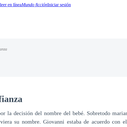
Mundo ficción
Iniciar sesión
ianza
BTQ+
YA/TEEN
Paranormal
Misterio/Thriller
Oriental
Juegos
Historia
MM
fianza
por la decisión del nombre del bebé. Sobretodo maria
uviera su nombre. Giovanni estaba de acuerdo con el