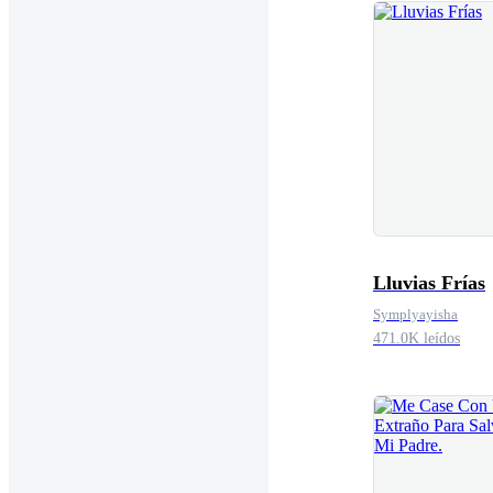
Lluvias Frías
Symplyayisha
471.0K leídos