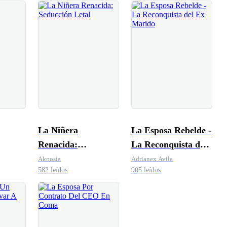
La Niñera
La Esposa Rebelde -
Renacida:
La Reconquista del
Seducción Letal
Ex Marido
Akoosia
Adrianex Avila
582 leídos
905 leídos