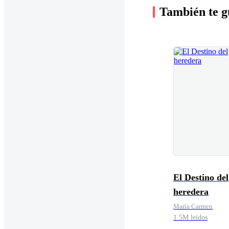
También te g
El Destino del
heredera
María Carmen
1.5M leídos