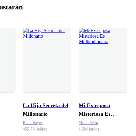
ustarán
La Hija Secreta del
Mi Ex-esposa
Millonario
Misteriosa Es
Multimillonaria
Bella Hayes
Violet Irwin
455.7K leídos
1.5M leídos