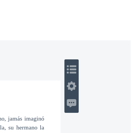
 Romance
Sci-Fi
Guerra
Otros
no, jamás imaginó
la, su hermano la