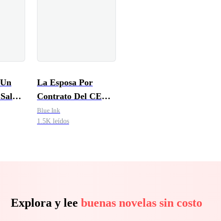
 Un
La Esposa Por
 Salvar
Contrato Del CEO
En Coma
Blue Ink
1.5K leídos
Explora y lee
buenas novelas sin costo