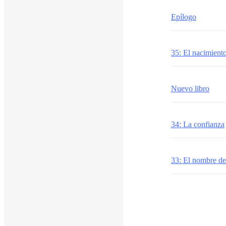
Epílogo
35: El nacimient
Nuevo libro
34: La confianza
33: El nombre d