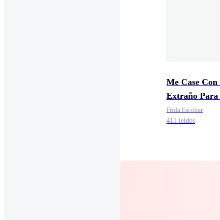
Me Case Con
Extraño Para
A Mi Padre.
Frida Escobar
411 leídos