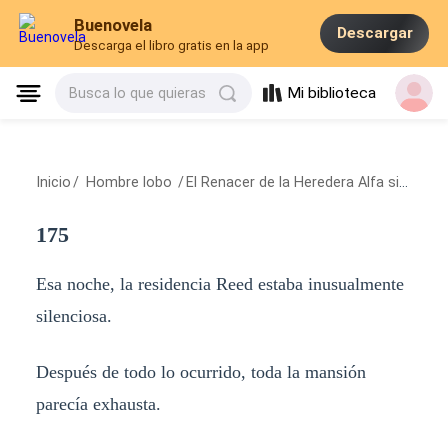
Buenovela
Descargar
Descarga el libro gratis en la app
Mi biblioteca
Busca lo que quieras
Inicio
/
Hombre lobo
/
El Renacer de la Heredera Alfa sin Lobo
175
Esa noche, la residencia Reed estaba inusualmente
silenciosa.
Después de todo lo ocurrido, toda la mansión
parecía exhausta.