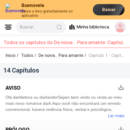
Buenovela
Baixar
Baixe o livro gratuitamente no
aplicativo
Minha biblioteca
Buscar...
Todos os capítulos do De noiva... Para amante: Capítulo 1 - Capítulo 10
Inicio /
Todos
/
De noiva... Para amante /
Capítulo 1 - Capítulo 10
14 Capítulos
AVISO
Olá darkleitora ou darkerido!Sejam bem vindo ou vinda ao meu
mais novo romance dark.Aqui você não encontrará um enredo
convencional, haverá violência física, verbal e psicológica,
palavras inapropriadas e assuntos que possam mexer com
Ler mais
pessoas mais sensíveis.Se você não gosta desse tipo de
enredo, então sugiro que nem comece a ler, porque como já
PRÓLOGO