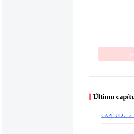
ca
Último capít
CAPÍTULO 12 