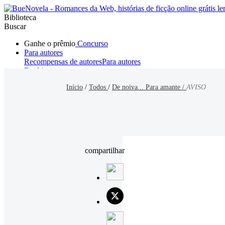
Biblioteca
Buscar
Ganhe o prêmio
Concurso
Para autores
Recompensas de autores
Para autores
Ranking
Navegar
Início
/
Todos
/
De noiva... Para amante /
AVISO
Novelas
Contos Curtos
Todos
Romance
Hombre lobo
Mafia
Sistema
Fantasía
Urbano
LG
compartilhar