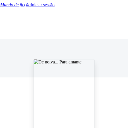
Mundo de ficção
Iniciar sessão
BTQ+
YA/TEEN
Paranormal
Misterio/Thriller
Oriental
Juegos
Historia
MM