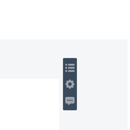
 Romance
Sci-Fi
Guerra
Otros