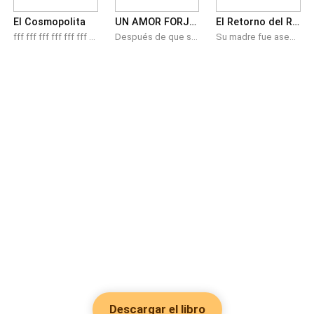
El Cosmopolita
UN AMOR FORJADO EN FUEGO
El Retorno del Rey de la Guerra
fff fff fff fff fff fff ff fff fff fff fff fff fff fff fff fff fff fff ff fff fff
Después de que su novio le pidió una relación abierta la vida de Lilith Ambrosetti cambia por completo, cuando en su camino se cruza Kamill Becker, el Heredero de Tres Organizaciones de Mafia.
Su madre fue asesinada y su hermana fue abandonada a su suerte en las calles. Diez años después, él regresó, no como el niño que ellos dejaron atrás, sino como el rey de la guerra, listo para hacerlos pagar a todos.
Descargar el libro