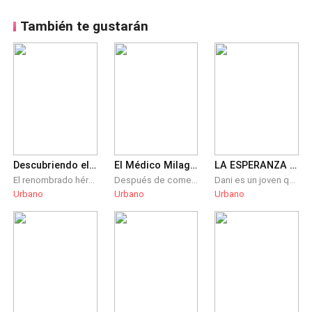
También te gustarán
Descubriendo el secreto de Mi Jefa
El Médico Milagroso del Pueblo
LA ESPERANZA ES LO ULTIMO QUE MUERE
El renombrado héroe Águila volvió a la ciudad, se convirtió en un empleado modesto y, sin querer, descubrió el secreto de su hermosa jefa...
Después de comerse una pequeña serpiente blanca, Faustino López experimentó de repente un sorprendente cambio en su cuerpo: su «virilidad» se volvió imparable y, además, adquirió la asombrosa capacidad de ver a través de las cosas, sumado a una memoria fotográfica. Con estos nuevos dones, comenzó a trabajar en una pequeña clínica, utilizando sus grandes habilidades a servicio de la gente y para ascender en los peldaños sociales. Pero al mismo tiempo, una viuda atractiva, una destacada estudiante universitaria, una encantadora mujer y una dama de a alta sociedad, todas empezaron a llegar en manada, ¡rogándole por casarse con él!
Dani es un joven que a sus padres el no les importa en lo mas mínimo, el desde pequeño se era mas apegado a su abuelo, pero la muerte de el abuelo, desvelo las verdaderas intenciones de su familia, ahora el tendrá que sobreponer todo de su parte para conservar el legado de su abuelo.
Urbano
Urbano
Urbano