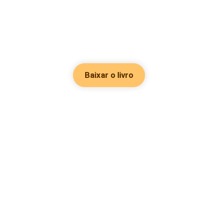
Baixar o livro
Hot Genres
Romance
Recursos
Hombre lobo
Palavras-chave
Redes sociais
Mafia
Pesquisas importantes
Grupo do Facebook