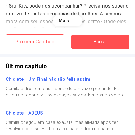
- Sra. Kity, pode nos acompanhar? Precisamos saber o
motivo de tantas denúncias de barulhos. A senhora
Mais
mora com seu esposo e dois filhos, certo? Onde eles
estão agora? - disse Camila, enquanto olhava para
Jorge e para ela, como se fizesse algum sinal para
Próximo Capítulo
Baixar
que Jorge a ajudasse.
A Sra. Kity olhou para eles, olhou para o chão, como
Último capítulo
um suspiro de alívio, voltou os olhos para Camila, se
levantou e foi em direção às escadas que a levavam à
Chiclete Um Final não tão feliz assim!
sacada de sua casa.
Camila entrou em casa, sentindo um vazio profundo. Ela
olhou ao redor e viu os espaços vazios, lembrando-se do
- Sra. Kity? Onde você vai? - gritava Camila.
filho e do casamento que havia acabado. Mas então, ela se
lembrou do trabalho que havia concluído, da justiça que
Chiclete ADEUS !
- Sra. Kity? O que houve? Cadê a sua família? - disse
havia sido feita. Ela foi até o quarto do filho e pegou uma
caixa de brinquedos que ele havia deixado para trás. Ao
Jorge.
Camila chegou em casa exausta, mas aliviada após ter
abrir a caixa, ela encontrou uma caixinha de chicletes Kity,
resolvido o caso. Ela tirou a roupa e entrou no banho
um dos favoritos do filho. Camila sorriu tristemente,