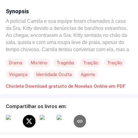
Synopsis
A policial Camila e sua equipe foram chamados à casa
da Sra. Kitty devido a denúncias de barulhos estranhos.
Ao chegar, encontraram a Sra. Kitty sentada no chão da
sala, quieta e com uma roupa leve de praia, apesar do
tempo chuvoso. Camila tentou conversar com ela, mas a
Sra. Kitty não respondia. Depois de algum tempo, Camila
Drama
Mistério
Tragédia
Traição
Traição
pediu que os policiais revistassem a casa, mas nada foi
encontrado. Quando Camila perguntou sobre o paradeiro
Vingança
Identidade Oculta
Agente
da família da Sra. Kitty, ela se levantou e subiu as
escadas em direção à sacada. Camila e Jorge tentaram
Chiclete Download gratuito de Novelas Online em PDF
impedi-la, mas ela pulou da sacada e morreu. O caso
deixou muitas dúvidas: onde estava a família da Sra.
Compartilhar os livros em:
Kitty? Por que ela se matou? E por que o ambiente
estava tão limpo e silencioso, apesar das denúncias de
barulhos? Camila queria que o caso fosse investigado
mais a fundo, enquanto Jorge se sentia culpado por não
ter conseguido evitar a tragédia.