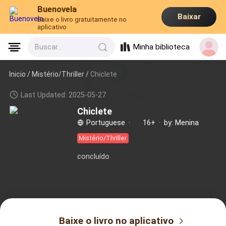
Buenovela
Baixar
Baixe o livro gratuitamente no
aplicativo
Minha biblioteca
Buscar...
Inicio /
Mistério/Thriller
/
Chiclete
Last Updated: 2025-05-27
Chiclete
Portuguese
·
16+
·
by: Menina
Mistério/Thriller
concluído
Baixe o livro no aplicativo