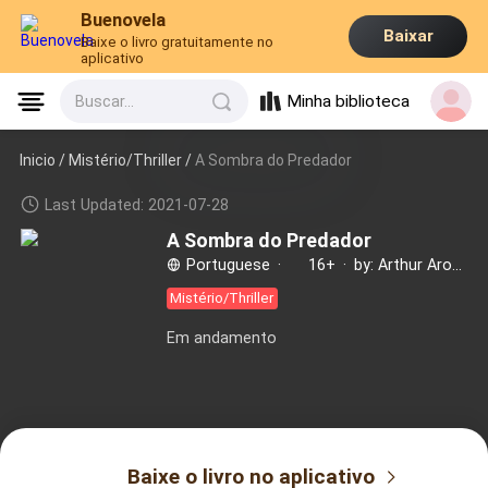
Buenovela
Baixar
Baixe o livro gratuitamente no
aplicativo
Minha biblioteca
Buscar...
Inicio /
Mistério/Thriller
/
A Sombra do Predador
Last Updated: 2021-07-28
A Sombra do Predador
Portuguese
·
16+
·
by: Arthur Arock
Mistério/Thriller
Em andamento
Baixe o livro no aplicativo