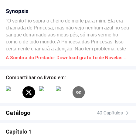
Synopsis
“O vento frio sopra o cheiro de morte para mim. Ela era
chamada de Princesa, mas não vejo nenhum azul no seu
sangue derramado aos meus pés, só mais vermelho
como o de todo mundo. A Princesa das Princesas. Isso
certamente chamará a atenção. Não tem problema, este
era o objetivo: que eles soubessem que eu estou de
A Sombra do Predador Download gratuito de Novelas Online em PDF
volta. O vento sopra gelado, mas não há problema: sou o
filho do vento norte, nada é mais gelado que minha alma.
Sou o Grande Lobo Mau. O vento uiva em meus ouvidos,
Compartilhar os livros em:
eu uivo com ele.” Muito antes das versões da Disney, o
que nós chamamos de “contos infantis” eram fábulas e
parábolas carregadas com um tom bem mais sombrio do
que podemos imaginar. “A Sombra do Predador” é uma
história que visa retomar esse lado assustador dos
Catálogo
40 Capítulos
velhos contos. Cada elemento apresentado no livro é
uma releitura de uma das fábulas clássicas, mas com o
Capítulo 1
devido ar noir. Nossa história é um romance policial que