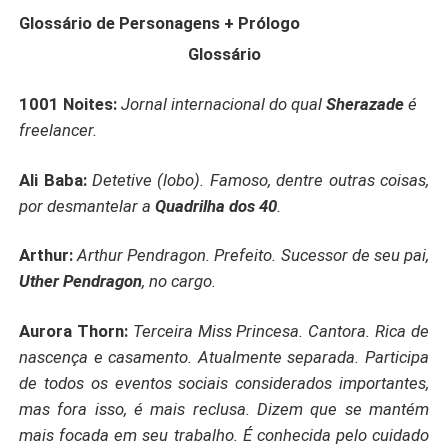
narra a caçada atrás de um serial killer que todos
Glossário de Personagens + Prólogo
acreditavam morto. Ele ressurge para uma nova onda de
Glossário
matanças, como se saído tanto do passado, quanto dos
piores pesadelos de toda uma cidade. Juntos, o detetive
1001 Noites:
Jornal internacional do qual
Sherazade
é
particular T. M. Reynard e a agente especial Hua Mulan
vão tentar responder a eterna pergunta: quem tem medo
freelancer.
do Lobo Mau?
Ali Baba:
Detetive (lobo). Famoso, dentre outras coisas,
por desmantelar a
Quadrilha dos 40
.
Arthur:
Arthur Pendragon. Prefeito. Sucessor de seu pai,
Uther Pendragon
, no cargo.
Aurora Thorn:
Terceira Miss Princesa. Cantora. Rica de
nascença e casamento. Atualmente separada. Participa
de todos os eventos sociais considerados importantes,
mas fora isso, é mais reclusa. Dizem que se mantém
mais focada em seu trabalho. É conhecida pelo cuidado