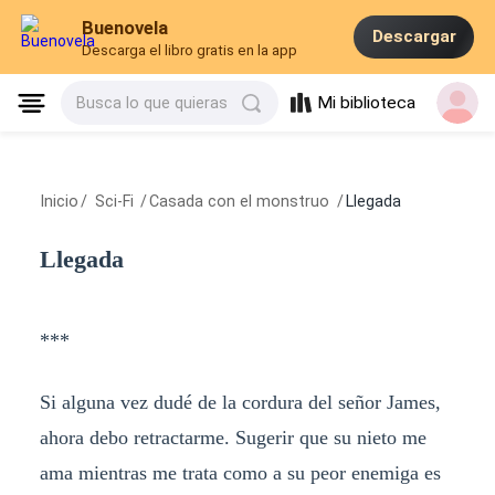
Buenovela
Descargar
Descarga el libro gratis en la app
Mi biblioteca
Busca lo que quieras
Inicio
/
Sci-Fi
/
Casada con el monstruo
/
Llegada
Llegada
***
Si alguna vez dudé de la cordura del señor James,
ahora debo retractarme. Sugerir que su nieto me
ama mientras me trata como a su peor enemiga es