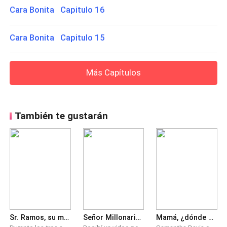
Cara Bonita Capitulo 16
Cara Bonita Capitulo 15
Más Capítulos
También te gustarán
Sr. Ramos, su multimillonaria esposa quiere el divorcio
Señor Millonario, ¡vamos a divorciarnos!
Mamá, ¿dónde está Papá? El Regreso de los hijos abanados