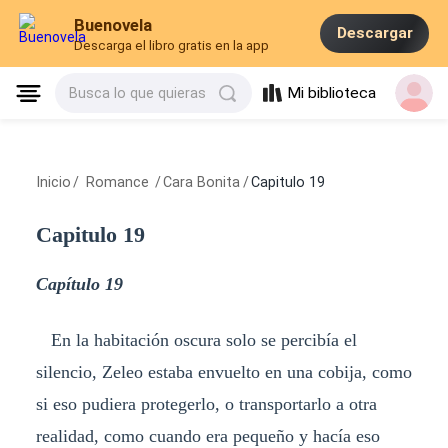
Buenovela
Descargar
Descarga el libro gratis en la app
Mi biblioteca
Busca lo que quieras
Inicio
/
Romance
/
Cara Bonita
/
Capitulo 19
Capitulo 19
Capítulo 19
En la habitación oscura solo se percibía el
silencio, Zeleo estaba envuelto en una cobija, como
si eso pudiera protegerlo, o transportarlo a otra
realidad, como cuando era pequeño y hacía eso