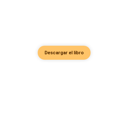
Descargar el libro
Hot Genres
Romance
Recursos
Hombre lobo
Palabras clave
Redes Sociales
Mafia