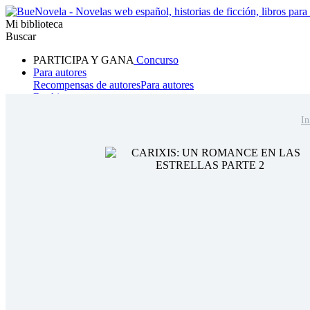
Mi biblioteca
Buscar
PARTICIPA Y GANA
Concurso
Para autores
Recompensas de autores
Para autores
Ranking
Navegar
In
Novelas
Cuentos Cortos
Todos
Romance
Hombre lobo
Mafia
Sistema
Fantasía
Urbano
LG