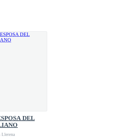
ndos notoriamente desiguales. Un bando era uno de los
lujosas naves veloces y sobrecargadas de armamento
 tenían una experiencia virtualmente inexistente en
ESPOSA DEL
acechó el espacio marciano siendo detectadas de
LIANO
obierno marciano. La Tierra, uno de los seis
 Llerena
ía del poderoso batallón. Y cautelosamente,