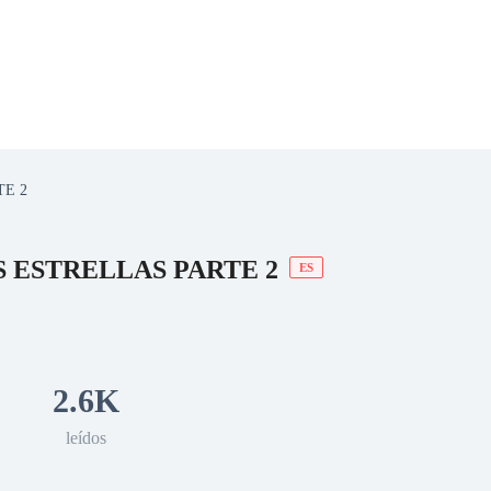
TE 2
 Romance
Sci-Fi
Guerra
Otros
S ESTRELLAS PARTE 2
ES
2.6K
leídos