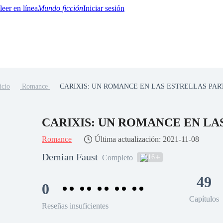
Mundo ficción
Iniciar sesión
icio
Romance
CARIXIS: UN ROMANCE EN LAS ESTRELLAS PAR
BTQ+
YA/TEEN
Paranormal
Misterio/Thriller
Oriental
Juegos
Historia
MM
CARIXIS: UN ROMANCE EN LA
Romance
Última actualización: 2021-11-08
Demian Faust
16
Completo
49
0
Capítulos
Reseñas insuficientes