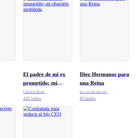
El padre de mi ex
Diez Hermanos para
prometido; mi
una Reina
obsesión prohibida
Charlie Rose
La clé du succès
438 leídos
89 leídos