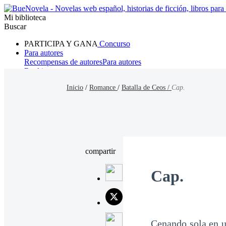
Mi biblioteca
Buscar
PARTICIPA Y GANA
Concurso
Para autores
Recompensas de autores
Para autores
Ranking
Navegar
Inicio
/
Romance
/
Batalla de Ceos /
Cap.
Novelas
Cuentos Cortos
Todos
Romance
Hombre lobo
Mafia
Sistema
Fantasía
Urbano
LG
compartir
Cap.
Cenando sola en un