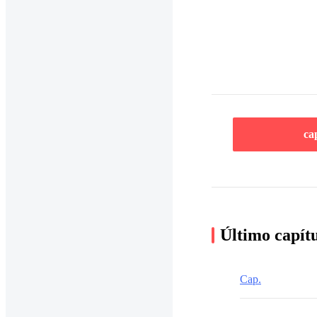
ca
Último capít
Cap.