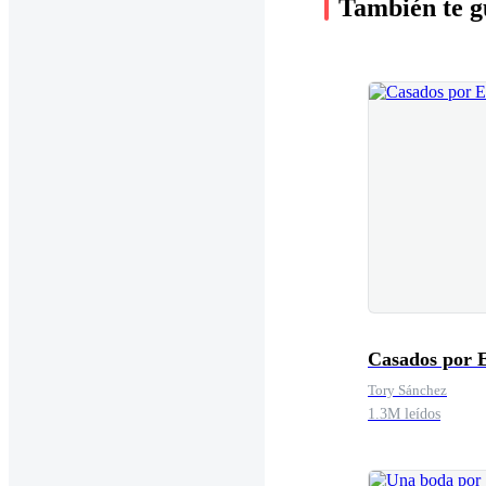
También te g
Casados por 
Tory Sánchez
1.3M leídos