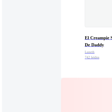
El Creampie 
De Daddy
Luneth
742 leídos