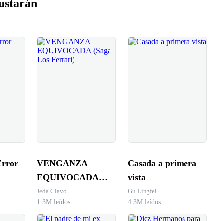
ustarán
Error
VENGANZA
Casada a primera
EQUIVOCADA
vista
(Saga Los Ferrari)
Jeda Clavo
Gu Lingfei
1.3M leídos
4.3M leídos