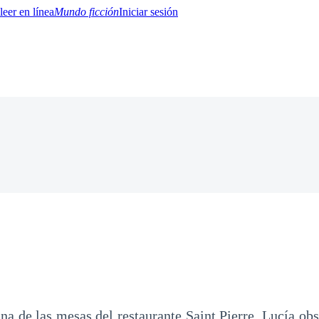
Mundo ficción
Iniciar sesión
BTQ+
YA/TEEN
Paranormal
Misterio/Thriller
Oriental
Juegos
Historia
MM
a de las mesas del restaurante Saint Pierre, Lucía obs