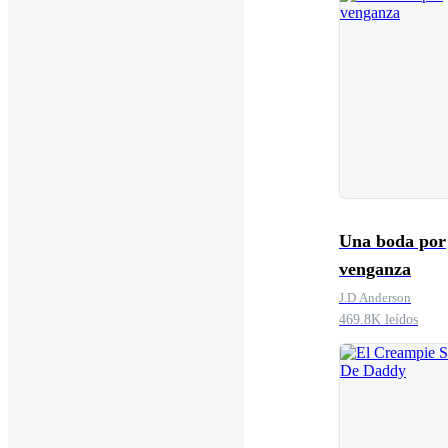
Una boda por
venganza
J.D Anderson
469.8K leídos