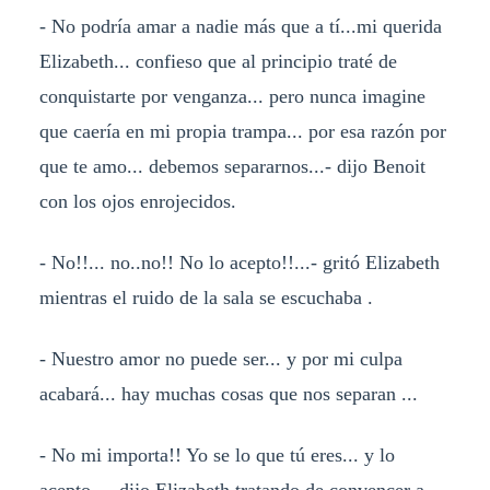
- No podría amar a nadie más que a tí...mi querida
Elizabeth... confieso que al principio traté de
conquistarte por venganza... pero nunca imagine
que caería en mi propia trampa... por esa razón por
que te amo... debemos separarnos...- dijo Benoit
con los ojos enrojecidos.
- No!!... no..no!! No lo acepto!!...- gritó Elizabeth
mientras el ruido de la sala se escuchaba .
- Nuestro amor no puede ser... y por mi culpa
acabará... hay muchas cosas que nos separan ...
- No mi importa!! Yo se lo que tú eres... y lo
acepto...- dijo Elizabeth tratando de convencer a