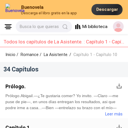
Buenovela
Descargar
Descarga el libro gratis en la app
Mi biblioteca
Busca lo que quieras
Todos los capítulos de La Asistente. : Capítulo 1 - Capítulo 10
Inicio /
Romance
/
La Asistente. /
Capítulo 1 - Capítulo 10
34 Capítulos
Prólogo.
Prólogo.Abigail.—¿Te gustaria comer? Yo invito. —Claro —me
puse de pie—, en unos días entregan los resultados, asi que
podre irme a casa...—Bien —entrelazo su brazo con el mío—
¿eres vegana? —negué— Bien, conozco un buen restaurante
Leer más
en donde venden el mejor pollo frito del planeta... Ella siguió
hablando, yo no preste demasiada atención, solo saque mi
Capítulo 1.