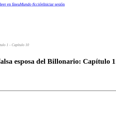
Mundo ficción
Iniciar sesión
tulo 1 - Capítulo 10
BTQ+
YA/TEEN
Paranormal
Misterio/Thriller
Oriental
Juegos
Historia
MM
falsa esposa del Billonario: Capítulo 1