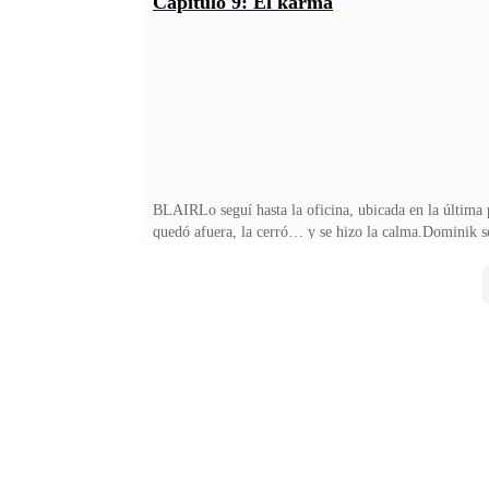
Capítulo 9: El karma
Señorita, quiero reportar la pérdida de mi identific
estar en mi escritorio a mi vuelta, pero no está.Traté 
BLAIRLo seguí hasta la oficina, ubicada en la última pl
quedó afuera, la cerró… y se hizo la calma.Dominik se
despido, pero tú no me pareces del tipo que comete e
involuntaria de carácter—. Ayer perdí mi identificació
de la tarde y volví esta mañana. Cuando volví, mi ident
cierta manera me intimidó, pues los claros ojos de es