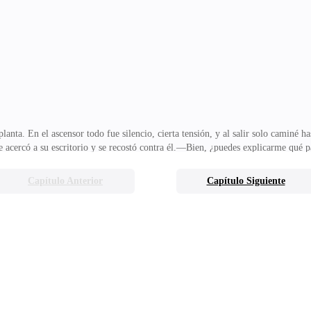
ación. Fui al baño y solo desapareció.—¿En serio? ¿No es eso un descuido de 
de mantener la calm
anta. En el ascensor todo fue silencio, cierta tensión, y al salir solo caminé ha
 acercó a su escritorio y se recostó contra él.—Bien, ¿puedes explicarme qué p
rrores tan estúpidos.—Yo no hice nada —me defendí al instante, acercándome un
n y no pude marcar la salida por mi cuenta, pero la asistente de personal me dij
Capítulo Anterior
Capítulo Siguiente
ificación estaba sobre mi escritorio y ocurrió lo del error de la base de datos.
e hombre d