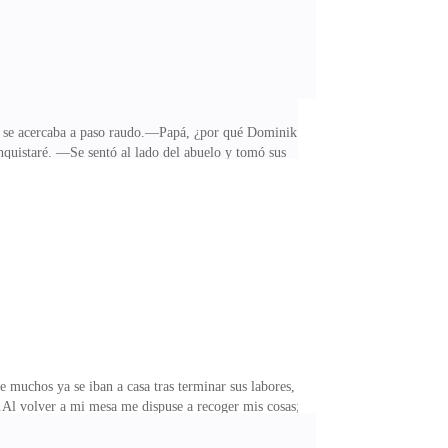
lla se acercaba a paso raudo.—Papá, ¿por qué Dominik
nquistaré. —Se sentó al lado del abuelo y tomó sus
n ella por el cariño que le tenía. Todos los hombres
sa desde la nada con apenas veinte años, mucho menos
muy inteligente y comparten intereses. Sabrá tratarlo
 muchos ya se iban a casa tras terminar sus labores,
o.Al volver a mi mesa me dispuse a recoger mis cosas;
ción no podría sellar la salida, lo que era un
 esta parecía poco dispuesta a prestarme atención.—