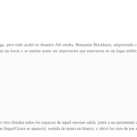
a, pero todo acabó en desastre.Ahí estaba, Benjamin Blackburn, empiernado c
 las bocas y se metían mano sin importarles que estuvieran en un lugar públic
e, sí, pero no malo; sin embargo, había un problema: Benjamin era mi prometi
nía en la mano—. Ese maldito…—Bueno, ¿qué tal si nos que…?Pero, antes de que
os, agarré a la mujer del pelo y la tiré a un lado con todas mis fuerzas.—¡¿Así q
 abrió los ojos de par en par
 vivo llenaba todos los espacios de aquel enorme salón, junto a un persistent
llegas!Grace se apareció, vestida de punta en blanco, y abrió los ojos de par
Reina.Sonreí sin poder evitarlo y no lo negué, pues por primera vez en mucho