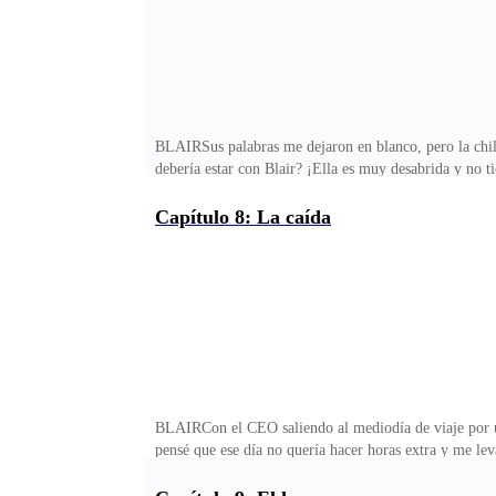
BLAIRSus palabras me dejaron en blanco, pero la chill
debería estar con Blair? ¡Ella es muy desabrida y no 
manos, haciendo un mohín.Él respiró hondo y negó con 
tenían un punto débil.—Cariño, Dominik es un hombre 
Capítulo 8: La caída
hacerla crecer tanto como él lo hizo —comentó con ton
mejor de lo que tú podrás.Kristen frunció el ceño, con
BLAIRCon el CEO saliendo al mediodía de viaje por un 
pensé que ese día no quería hacer horas extra y me le
sin embargo, no encontré mi identificación por ninguna 
problema, así que fui a la dirección de personal para 