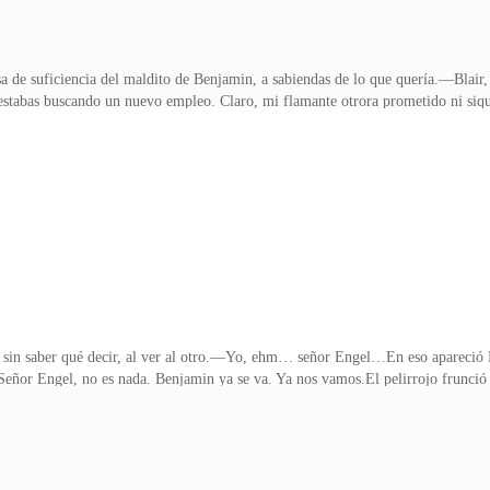
a de suficiencia del maldito de Benjamin, a sabiendas de lo que quería.—Blair, 
estabas buscando un nuevo empleo. Claro, mi flamante otrora prometido ni siq
o renunciabas a tu trabajo y decidías por otro en un par de semanas, sobre to
 así que tienes que dirigirte a mí con respecto, ¿de acuerdo? Llámame señor B
 Blackburn, entonces por favor tenga la decencia de no tutearme; después de to
a, rodeó el escritorio y s
sin saber qué decir, al ver al otro.—Yo, ehm… señor Engel…En eso apareció 
eñor Engel, no es nada. Benjamin ya se va. Ya nos vamos.El pelirrojo frunció el
eño, aún con la molestia encima, y me puse a la defensiva, esperando lo peor, a
acias por su ayuda.Me ardía el brazo, el malnacido ese me agarró con tanta f
 casa entonces. No parece que por aquí pasen muchos taxis. —Él miró a un lado
el auto y bajaba para a