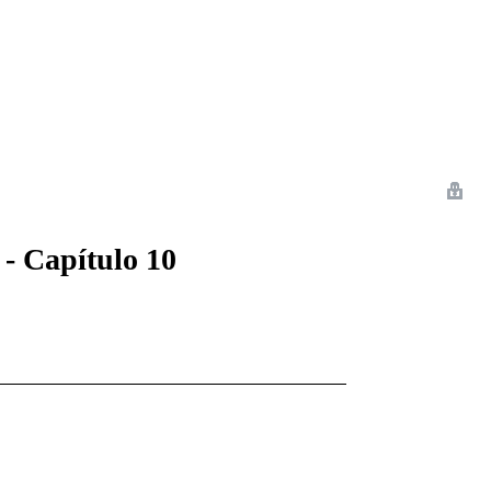
 Romance
Sci-Fi
Guerra
Otros
 - Capítulo 10