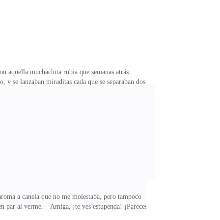
on aquella muchachita rubia que semanas atrás
o, y se lanzaban miraditas cada que se separaban dos
do.—Blair, ¿ese que está ahí no es Ben…?—Sí, es él
 Grace pudiera decir nada, salí como alma que lleva
ue esta es tu «importante reunión» por la que tenías que
e aroma a canela que no me molestaba, pero tampoco
 en par al verme.—Amiga, ¡te ves estupenda! ¡Pareces
 tiempo me sentía como tal, como una Reina en el