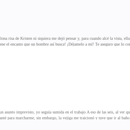
ona risa de Kristen ni siquiera me dejó pensar y, para cuando alcé la vista, e
tiene el encanto que un hombre así busca! ¡Déjamelo a mí! Te aseguro que lo co
la cabeza. Era un pez gordo conocido por ser implacable, pero se ablandaba co
inteligente, es astuto. No cualquier chico puede formar su propia gran empre
o dulce—. Es un tipo astuto y Blair pareció gustarle, además Blair también es 
sciente del fondo de esas
asunto imprevisto, yo seguía sumida en el trabajo.A eso de las seis, al ver que
vanté para marcharme; sin embargo, la vejiga me traicionó y tuve que ir al bañ
parte. La busqué en las gavetas y alrededor, pero no la conseguí. Sin identifica
informar la pérdida.Cuando pasé hacia una asistente, de las únicas que quedaba,