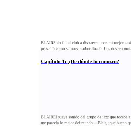
BLAIRSolo fui al club a distraerme con mi mejor amig
presentó como su nueva subordinada. Los dos se comían
centímetros.Eso por sí mismo no sería malo. Indecent
—espeté con rabia contenida y apreté el vaso que te
Capítulo 1: ¿De dónde lo conozco?
el diablo, directo hacia el par y, al llegar junto a ell
hacer horas extras, Ben?!El hombre, un rubio delgado,
BLAIREl suave sonido del grupo de jazz que tocaba en
me parecía lo mejor del mundo.—Blair, ¡qué bueno que 
una princesa! No… ¡Una Reina! Estás regia como una 