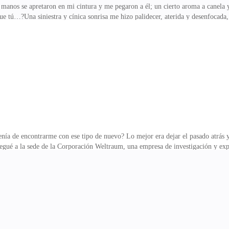
manos se apretaron en mi cintura y me pegaron a él; un cierto aroma a canela 
tú…?Una siniestra y cínica sonrisa me hizo palidecer, aterida y desenfocada, 
eres solían atraerle los tipos malos?Sin embargo, enseguida despejé mi mente,
ajo el dominio de unas manos que se negaron a soltarme.Y su sonrisa no hizo 
stionó con malicia y total conocimiento de causa.En ese momento me morí y volv
.Puse las manos en su pecho y mi memo
a de encontrarme con ese tipo de nuevo? Lo mejor era dejar el pasado atrás y 
legué a la sede de la Corporación Weltraum, una empresa de investigación y exp
el día de mi entrevista para entrar al grupo del proyecto VON55, uno que, segú
lio con costos y recursos sostenibles.Si lograba entrar, el sueño de mi vida est
resenté para mi cita, siendo enviada al quinto piso casi enseguida.Una mujer, 
a esto, pero aú