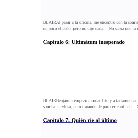
BLAIRAl pasar a la oficina, me encontró con la sonris
un poco el ceño, pero no dije nada.—No sabía que tú 
mucho menos en el mismo lugar que yo. Era obvio que n
duraba al menos un mes.—Estamos en la oficina, Blair,
Capítulo 6: Ultimátum inesperado
la garganta, y solté una risita.—Oh, lo siento, señor
con sarcasmo.Él entornó los ojos y se levantó de su sill
BLAIRBenjamin empezó a sudar frío y a tartamudear, 
sonrisa nerviosa, pero tratando de parecer confiada.—S
dirigirse a mí.—Señorita Blair, ¿está bien?Fruncí el c
resoplé.—Estoy bien, señor Engel, no se preocupe. Gr
Capítulo 7: Quién ríe al último
preguntó y negué con la cabeza—. Deja que te lleve a
cara. Vi por la calle y enseguida noté a Paul que traía 