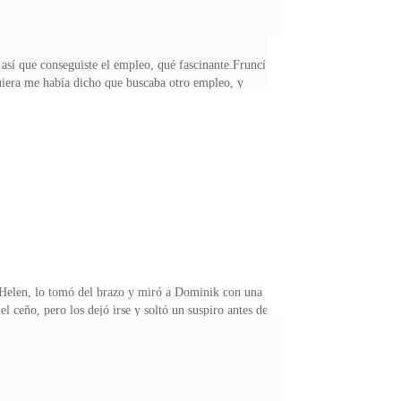
así que conseguiste el empleo, qué fascinante.Fruncí
uiera me había dicho que buscaba otro empleo, y
do porque el proceso de selección de esta empresa
lackburn.Fruncí el ceño, sintiendo un escozor ácido en
do, ahora no somos más que jefe y empleada —espeté
Helen, lo tomó del brazo y miró a Dominik con una
 ceño, pero los dejó irse y soltó un suspiro antes de
unque enseguida me dije que eso no tenía sentido y
uerza que debió magullarme el brazo.—¿Tienes auto? —
 y a otro y luego a mí.La duda me asaltó y arrugué la