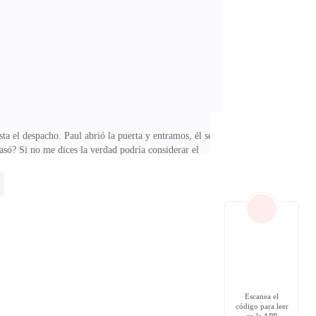
tu parte? —La mujer me miró con desdén.—Bueno, debía
sta el despacho. Paul abrió la puerta y entramos, él se
asó? Si no me dices la verdad podría considerar el
os pasos, y llevé una mano a mi cintura, una muestra
o que lo haría por mí. Me fui poco después de las seis
Él me escrutó en silencio unos segundos, lo que de
Escanea el
código para leer