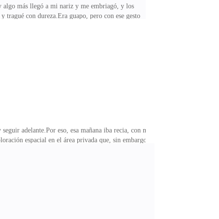
y algo más llegó a mi nariz y me embriagó, y los
y tragué con dureza.Era guapo, pero con ese gesto
 preguntándome cómo es que ese hombre era el
más que crecer.—¿Qué tal sigue ese enorme chupetón
í a la vida. Perdí el balance, y de no ser por él, que
seguir adelante.Por eso, esa mañana iba recia, con mi
loración espacial en el área privada que, sin embargo,
n los rumores, esperaba crear nueva tecnología para
aría completo.Sonriente, ingresé al edificio,
la gerente de operaciones, era quien me entrevistaría.—