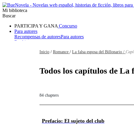
Mi biblioteca
Buscar
PARTICIPA Y GANA
Concurso
Para autores
Recompensas de autores
Para autores
Ranking
Navegar
Inicio
/
Romance
/
La falsa esposa del Billonario /
Capí
Novelas
Cuentos Cortos
Todos
Romance
Hombre lobo
Mafia
Sistema
Fantasía
Urbano
LG
Todos los capítulos de La 
84 chapters
Prefacio: El sujeto del club