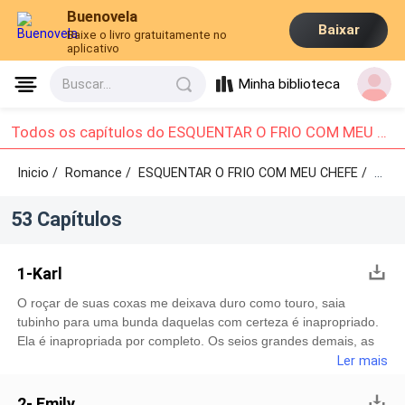
Buenovela
Baixar
Baixe o livro gratuitamente no
aplicativo
Minha biblioteca
Buscar...
Todos os capítulos do ESQUENTAR O FRIO COM MEU CHEFE: Capítulo 1 - Capítulo 10
Inicio /
Romance
/
ESQUENTAR O FRIO COM MEU CHEFE /
Capítulo 1 - Capítulo 10
53 Capítulos
1-Karl
O roçar de suas coxas me deixava duro como touro, saia
tubinho para uma bunda daquelas com certeza é inapropriado.
Ela é inapropriada por completo. Os seios grandes demais, as
curvas e o fato dela ser loira me enlouquece no trabalho. Odeio
Ler mais
audiências com Emily. Ela me rouba e me fascina em cada
detalhe do seu ser. Hoje era a última do ano e seu cliente foi
2- Emily