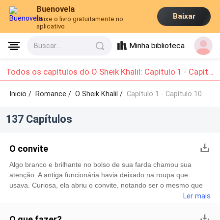
Buenovela
Baixar
Baixe o livro gratuitamente no
aplicativo
Minha biblioteca
Buscar...
Todos os capítulos do O Sheik Khalil: Capítulo 1 - Capítulo 10
Inicio /
Romance
/
O Sheik Khalil /
Capítulo 1 - Capítulo 10
137 Capítulos
O convite
Algo branco e brilhante no bolso de sua farda chamou sua
atenção. A antiga funcionária havia deixado na roupa que
usava. Curiosa, ela abriu o convite, notando ser o mesmo que
havia visto na lixeira outro dia, perto do caixa de atendimento.
Ler mais
Parou de caminhar por alguns segundos para ler o conteúdo:
Você está convidada para a festa de aniversário do príncipe
O que fazer?