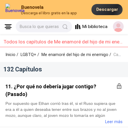
Buenovela
Descargar
Descarga el libro gratis en la app
Mi biblioteca
Busca lo que quieras
Todos los capítulos de Me enamoré del hijo de mi enemigo : Capítulo 11 - Capítulo 20
Inicio /
LGBTQ+
/
Me enamoré del hijo de mi enemigo /
Capítulo 11 - Capítulo 20
132 Capítulos
11. ¿Por qué no debería jugar contigo?
(Pasado)
Por supuesto que Ethan corrió tras él, si el Ruso supiera que
era a él a quien deseaba tener entre sus brazos y no al joven
mozo, aunque claro, al joven mozo lo tomaría en algún
momento solo para desahogarse y poder suplir el deseo que le
Leer más
provocaba el joven príncipe.— ¿Qué pasa si te atrapo?—Le