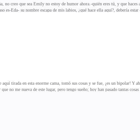
ña, no creo que sea Emily no estoy de humor ahora.-quién eres tú, y que haces
es-Eda- su nombre escapa de mis labios, ¿qué hace ella aquí?, debería estar 
ación incorrecta, pero… ya que está aquí, es mejor que me quite el estrés, no e
la ropa y acuéstate en mi cama-lo digo serio para que se dé cuenta que no estoy
ta mujer me desquicia, acaso no entiende la palabra “quítate la ropa”-dije todo- 
á por quitarse la última prenda
aquí tirada en esta enorme cama, tomó sus cosas y se fue, ¡es un bipolar! Y
 que no me nueva de este lugar, pero tengo sueño; hoy han pasado tantas cosas 
aroma está impregnada en estas. Pero por un momento me detengo y escucho un r
 estar loca, corro devuelta a la cama, mejor me duermo para descansar un poco
do sueño. Algo me incomoda, siento algo en mi trasero, se siente extraño y… 
bipolar está a mi lado abrazándome mu