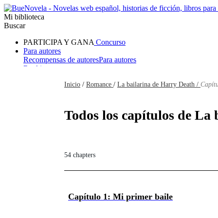
Mi biblioteca
Buscar
PARTICIPA Y GANA
Concurso
Para autores
Recompensas de autores
Para autores
Ranking
Navegar
Inicio
/
Romance
/
La bailarina de Harry Death /
Capítu
Novelas
Cuentos Cortos
Todos
Romance
Hombre lobo
Mafia
Sistema
Fantasía
Urbano
LG
Todos los capítulos de La 
54 chapters
Capítulo 1: Mi primer baile