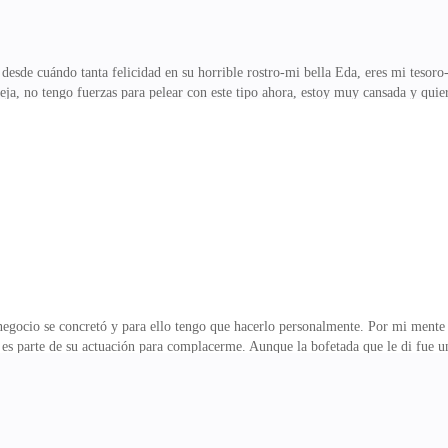
desde cuándo tanta felicidad en su horrible rostro-mi bella Eda, eres mi tesoro- 
ja, no tengo fuerzas para pelear con este tipo ahora, estoy muy cansada y quier
 dinero para que por dos semanas no te acueste con ningún hombre del bar- ¿qu
a tocarme en ese sentido, pero….. no soy tan estúpida, si le pagaron esa canti
to de alejarme, pero me sostiene muy fuerte, siento como comienza a acariciar m
iente- lo digo con un
 negocio se concretó y para ello tengo que hacerlo personalmente. Por mi mente 
es parte de su actuación para complacerme. Aunque la bofetada que le di fue un
o mi mano y recuerdo donde estuvo esta mañana, jamás me importo complacer a u
y sentí su boca cuando me tocó, pero los negocios son más importantes. -quier
no de mis hombres -como usted mande señor- no quiero que ningún imbécil la to
go al hotel y veo a uno de mis p