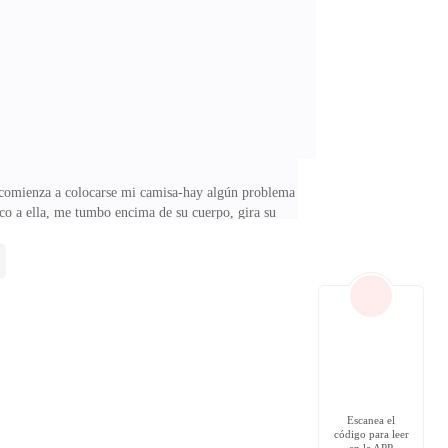
ente- me siento en su silla y lo miro nuevamente- me
 y comienza a colocarse mi camisa-hay algún problema
co a ella, me tumbo encima de su cuerpo, gira su
untas eso ¡m*erda! No encuentro las palabras adecuadas
to prácticamente lo empujo me levanto de la cama-no
a sola mujer, lo que responde a tu segunda pregunta- es
Escanea el
código para leer