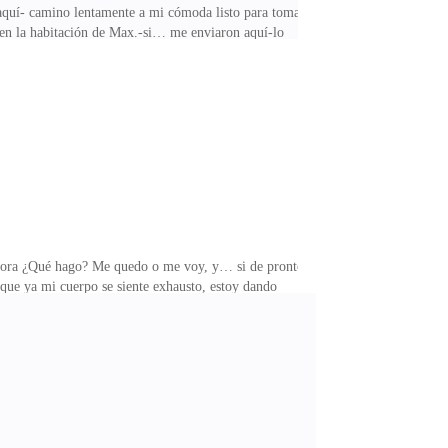
 aquí- camino lentamente a mi cómoda listo para tomar
en la habitación de Max.-si… me enviaron aquí-lo
s mi problema que se haya equivocado voy a
 jugando, Eda, Eda esta equivocación te costara
lo digo en un tono alto, veo como se quita su sostén,
 ahora ¿Qué hago? Me quedo o me voy, y… si de pronto
que ya mi cuerpo se siente exhausto, estoy dando
uido a lo lejos, me levanto y camino lentamente a la
. Pienso en mis padres, donde quieran que estén los
o algo o alguien está rodeando mi cuerpo, lentamente