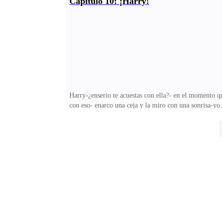
Capítulo 10: ¡Harry!
es.-se-ñor que hace us-ted aquí- me giro y lo veo, tie
desobedeciste lo sabes muy bien- juntos mis manos-see
Harry-¿enserio te acuestas con ella?- en el momento q
con eso- enarco una ceja y la miro con una sonrisa-y
rostro -ya te dije que no me importa con quien estés, 
para explicarme, respira Eda piensa-no, espera déjam
te comas la cabeza y di lo que tengas que decir, si me 
un maldito narcisista, no le da vergüenza hablar de su