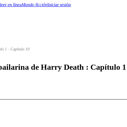
Mundo ficción
Iniciar sesión
lo 1 - Capítulo 10
BTQ+
YA/TEEN
Paranormal
Misterio/Thriller
Oriental
Juegos
Historia
MM
bailarina de Harry Death : Capítulo 1