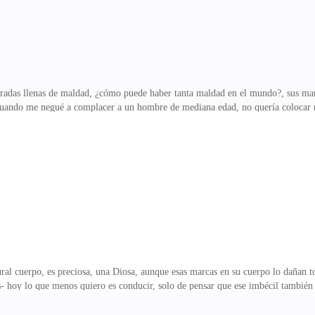
radas llenas de maldad, ¿cómo puede haber tanta maldad en el mundo?, sus mano
 cuando me negué a complacer a un hombre de mediana edad, no quería colocar 
 cuerpo y tirada a un lugar que no pude ver porque yo trataba de cerrar mis ojos
n silencio, ¿Cómo pudo dejarme tirada?, es un ser despiadado, m*ldito Harry D
, pero los toques en mi cuerpo se detuvieron, sent&
ural cuerpo, es preciosa, una Diosa, aunque esas marcas en su cuerpo lo dañan 
s- hoy lo que menos quiero es conducir, solo de pensar que ese imbécil también
uiera obligar a acostarse con él, eso merece un castigo uno pequeño, claro.Lleg
hina oficina nuevamente, los tragos son caros eso no lo niego, pero ni todo el