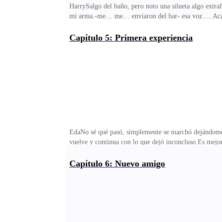
HarrySalgo del baño, pero noto una silueta algo extra
mi arma.-me… me… enviaron del bar- esa voz…. Acaso 
vuelve a repetir, debería decirle que está en la habit
aprovecharme de esto, lo siento Max. Me burlo -quite 
Capítulo 5: Primera experiencia
caro.Veo su silueta capto que está en ropa interior, es
por la oscuridad no puedo apreciar bien su cuerpo, est
EdaNo sé qué pasó, simplemente se marchó dejándome 
vuelve y continua con lo que dejó inconcluso.Es mejor
vueltas en la cama y se siente tan suave. Su cochino 
puerta, pego mi oído en esta…..son ¿gemidos? Debo de
Capítulo 6: Nuevo amigo
extraño mucho. No me doy cuenta y caigo en un profun
me incorporo, no puedo moverme, me percato que el 