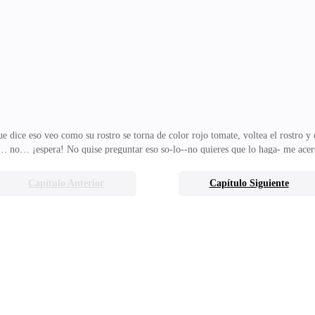
mbla como una rata de alcantarilla-sabes a que vengo Luiss, lo sabes perfectam
e-ñor yo hice lo qu
ue dice eso veo como su rostro se torna de color rojo tomate, voltea el rostro
o… no… ¡espera! No quise preguntar eso so-lo--no quieres que lo haga- me acer
lo que trate de decir es.. es tu novia-EdaSu novia, es enserio Eda por qué preg
e explicarme- intenta colocar su mano en mi rostro, pero me aparto de inmedia
Capítulo Anterior
Capítulo Siguiente
quieres preguntar es que, si me la cojo, la respuesta es sí, no soy hombre de un
 vida s*xual a