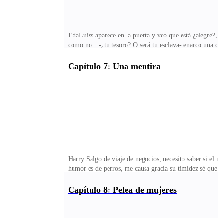
EdaLuiss aparece en la puerta y veo que está ¿alegre?, 
como no…-¿tu tesoro? O será tu esclava- enarco una ce
¡maldito bipolar! -sabes hermosa, me pagaron bastante
mí, bueno no hay que tomarlo para mal, ningún tipo va 
Capítulo 7: Una mentira
intenciones.Veo como se acerca y toma mi barbilla, tra
dejaremos para después- está por salir-quién fue ese cl
Harry Salgo de viaje de negocios, necesito saber si el
humor es de perros, me causa gracia su timidez sé que 
que me desquicia su soberbia y su aire de altivez, ve
causo un efecto en mí Estuvo a punto de complacerme 
Capítulo 8: Pelea de mujeres
por dos semanas nadie toque a Eda- se lo informo a u
como con las demás mujeres -señor hemos llegado- Lle