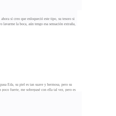
ahora sí creo que enloqueció este tipo, su tesoro si
o lavarme la boca, aún tengo esa sensación extraña,
é?, quien fue ese imbécil que pagó tanta cantidad por
dad es porque el “tipo” no tiene buenas
i rostro.-ni yo puedo tocarte.. por ahora claro, lo
pasa Eda, su piel es tan suave y hermosa, pero su
 poco fuerte, me sobrepasé con ella tal vez, pero es
na mujer, pero ver su reacción mientras lo hacía
o que pagues una fuerte cantidad de dinero para que
que, no hasta que la haga mía y me aburra de ella