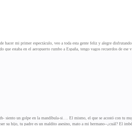
 hacer mi primer espectáculo, veo a toda esta gente feliz y alegre disfrutando
do que estaba en el aeropuerto rumbo a España, tengo vagos recuerdos de ese vi
a -con ustedes señores distinguidos del público, la más bella, la más hermosa la
ere abalanzarse sobre mí, se ha retenido por que soy el tesoro de este lugar y 
e resuelvan “eso” estaré a su merced, ¡maldito bastardo! -amiga es tu turno, po
 una de la
ath- siento un golpe en la mandíbula-si…. El mismo, el que se acostó con tu m
r ser su hijo, tu padre es un maldito asesino, mato a mi hermano--¿cuál? El imbé
asesinada, déjame decirte que basuras como esa no deberían estar en este mundo-