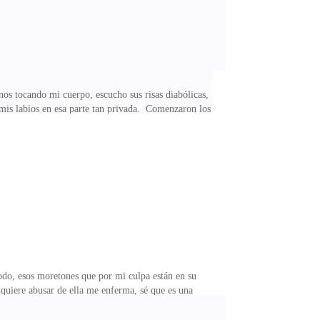
s tocando mi cuerpo, escucho sus risas diabólicas,
mis labios en esa parte tan privada. Comenzaron los
, no quería ver el rostro de esas personas, solo sentí
eath te odio.Un golpe se escuchó a lo lejos, un
todo, esos moretones que por mi culpa están en su
 quiere abusar de ella me enferma, sé que es una
amos al bar de mala muerte y me recibe nuevamente esa
 oro del mundo puede ocultar la calaña de hombre que