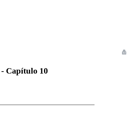
 Romance
Sci-Fi
Guerra
Otros
 - Capítulo 10