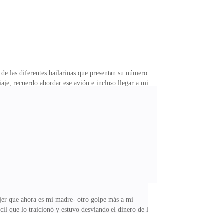
 de las diferentes bailarinas que presentan su número
aje, recuerdo abordar ese avión e incluso llegar a mi
 flor de este bar ¡Eda! - me presenta el bastardo de
¿cuál es ese tesoro? Fácil soy.. virgen, aunque cada
r favor se buena con los clientes no los hagas enojar,
ujer que ahora es mi madre- otro golpe más a mi
cil que lo traicionó y estuvo desviando el dinero de la
 un patada en el estómago.-todo eso es mentira, fue