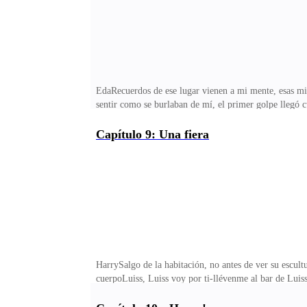
EdaRecuerdos de ese lugar vienen a mi mente, esas mi
sentir como se burlaban de mí, el primer golpe llegó
golpes sin cesar, la primera prenda fue arrancada de mi
cuando mi última prenda fue rota.Rogaba por mi vida e
Capítulo 9: Una fiera
sonido fuerte que casi me daña el oído, no sé qué pasó
HarrySalgo de la habitación, no antes de ver su escult
cuerpoLuiss, Luiss voy por ti-llévenme al bar de Luis
prostituta ese es su trabajo, pero que ese idiota la q
víbora-sabes a quien llamar zorra- lo espero en su coc