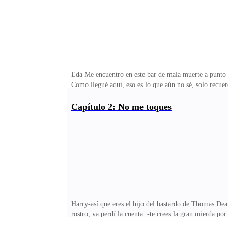
Eda Me encuentro en este bar de mala muerte a punto de
Como llegué aquí, eso es lo que aún no sé, solo recuer
destino, pero después de eso mi mente se vuelve borros
Luiss, ese hombre asqueroso que cada vez que me ve qui
Capítulo 2: No me toques
vez que tiene oportunidad me recalca que después de qu
en este lugar hay gente muy peligrosa- me lo dice Mía
Harry-así que eres el hijo del bastardo de Thomas De
rostro, ya perdí la cuenta. -te crees la gran mierda po
empresa, el bastardo que violaba mujeres y luego las 