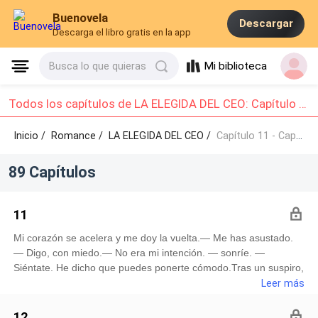
Buenovela
Descargar
Descarga el libro gratis en la app
Mi biblioteca
Busca lo que quieras
Todos los capítulos de LA ELEGIDA DEL CEO: Capítulo 11 - Capítulo 20
Inicio /
Romance
/
LA ELEGIDA DEL CEO /
Capítulo 11 - Capítulo 20
89 Capítulos
11
Mi corazón se acelera y me doy la vuelta.— Me has asustado.
— Digo, con miedo.— No era mi intención. — sonríe. —
Siéntate. He dicho que puedes ponerte cómodo.Tras un suspiro,
hago lo que me dice. Me acerco al sofá y me siento, con
Leer más
cuidado de no dejar al descubierto mi lencería. No es que me
importe que me vea así. Sólo quería sentirme diferente esta
12