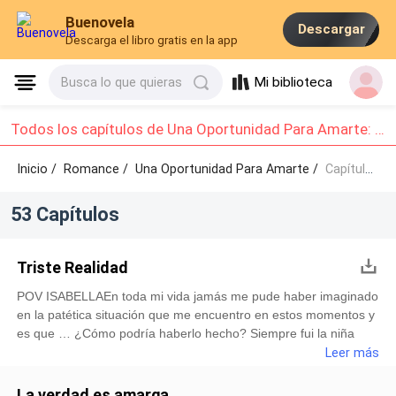
Buenovela
Descargar
Descarga el libro gratis en la app
Mi biblioteca
Busca lo que quieras
Todos los capítulos de Una Oportunidad Para Amarte: Capítulo 1 - Capítulo 10
Inicio /
Romance
/
Una Oportunidad Para Amarte /
Capítulo 1 - Capítulo 10
53 Capítulos
Triste Realidad
POV ISABELLAEn toda mi vida jamás me pude haber imaginado
en la patética situación que me encuentro en estos momentos y
es que … ¿Cómo podría haberlo hecho? Siempre fui la niña
mimada; la que creció creyendo que la vida era fácil, porque
Leer más
nunca tuvo razones para pensar lo contrario. — ¡Que
equivocada estaba! — Lo dije al aire y solté una risa tan amarga
La verdad es amarga