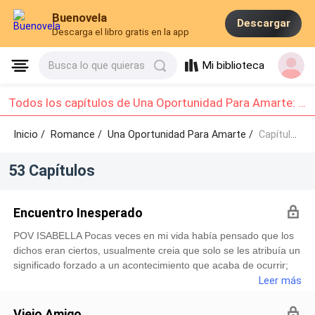
Buenovela
Descargar
Descarga el libro gratis en la app
Mi biblioteca
Busca lo que quieras
Todos los capítulos de Una Oportunidad Para Amarte: Capítulo 11 - Capítulo 20
Inicio /
Romance
/
Una Oportunidad Para Amarte /
Capítulo 11 - Capítulo 20
53 Capítulos
Encuentro Inesperado
POV ISABELLA Pocas veces en mi vida había pensado que los
dichos eran ciertos, usualmente creia que solo se les atribuía un
significado forzado a un acontecimiento que acaba de ocurrir;
pero el dicho que decía “Que pequeño es el mundo”, se estaba
Leer más
haciendo realidad frente a mis ojos. Ya que, al escuchar esa voz
tan profunda, me pareció conocerla de algún lado y mas
Viejo Amigo