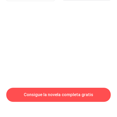
algunas de ellas eran: ¿Que hacia aquí? ¿Como me encontro?
— Son los trucos que tengo bajo la manga hermanita, sabes
que yo siempre obtengo lo que quiero — Odiaba que me
llamara de esa forma. — Si pasó lo que pasó, fue a causa de
tu madre — Aun no podía creer que estuviera aquí y que se
haya atrevido a darme una bofeta
Consigue la novela completa gratis