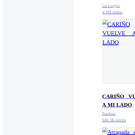
Gu Lingfei
4.3M leídos
CARIÑO V
A MI LADO
Pandora
646.3K leídos