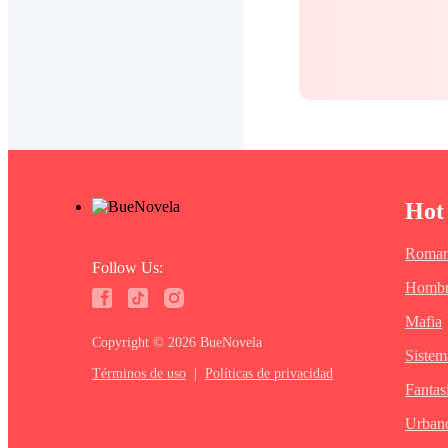
Hot
Roman
Follow Us:
Hombr
Mafia
Copyright ©‌ 2026 BueNovela
Sistem
Términos de uso
|
Políticas de privacidad
Fantas
Urban