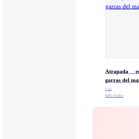
Atrapada e
garras del ma
Lisi
686 leídos