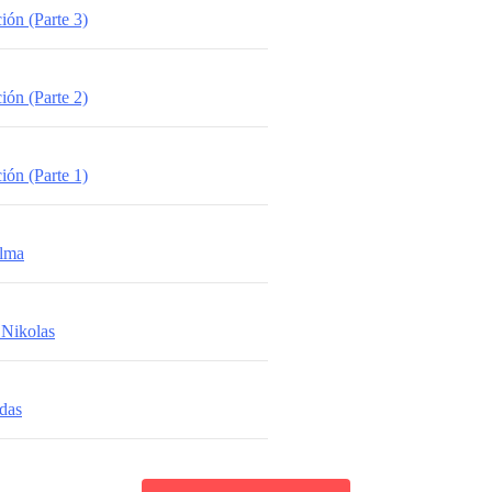
ión (Parte 3)
ión (Parte 2)
ión (Parte 1)
alma
 Nikolas
das