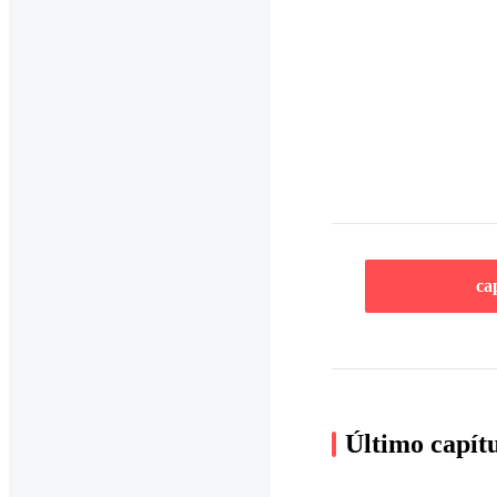
ca
Último capít