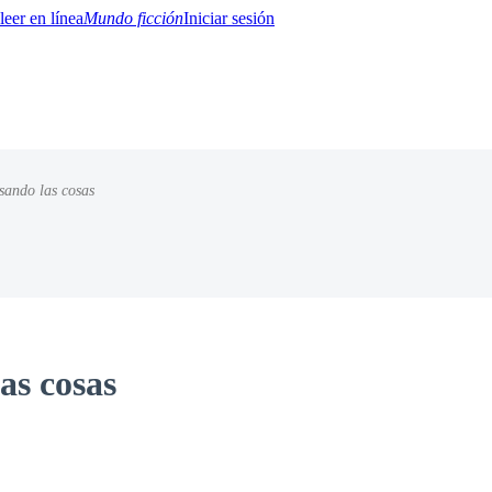
Mundo ficción
Iniciar sesión
sando las cosas
BTQ+
YA/TEEN
Paranormal
Misterio/Thriller
Oriental
Juegos
Historia
MM
as cosas