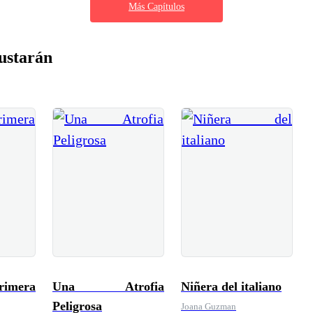
Más Capítulos
ustarán
rimera
Una Atrofia
Niñera del italiano
Peligrosa
Joana Guzman