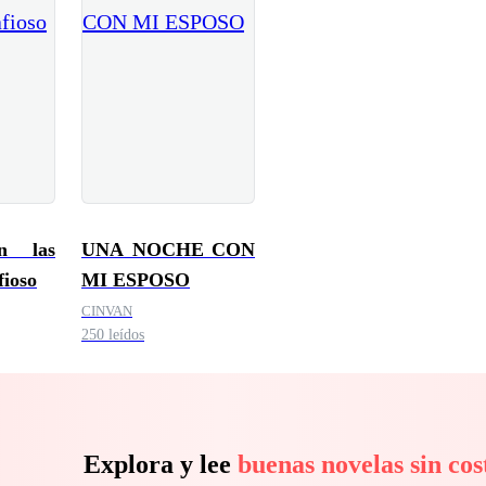
n las
UNA NOCHE CON
fioso
MI ESPOSO
CINVAN
250 leídos
Explora y lee
buenas novelas sin cos