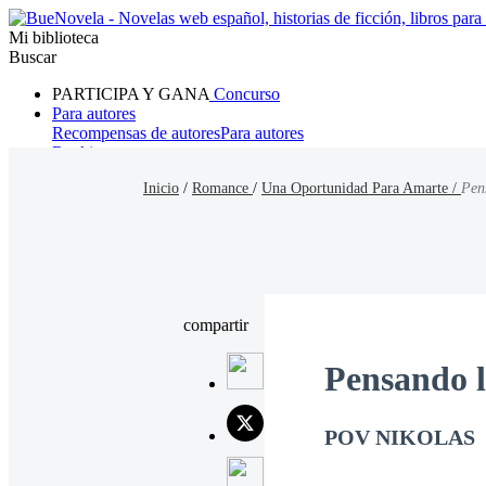
Mi biblioteca
Buscar
PARTICIPA Y GANA
Concurso
Para autores
Recompensas de autores
Para autores
Ranking
Navegar
Inicio
/
Romance
/
Una Oportunidad Para Amarte /
Pen
Novelas
Cuentos Cortos
Todos
Romance
Hombre lobo
Mafia
Sistema
Fantasía
Urbano
LG
compartir
Pensando l
POV NIKOLAS