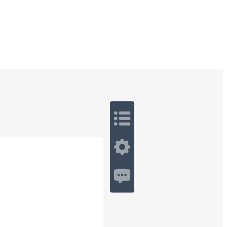
 Romance
Sci-Fi
Guerra
Otros