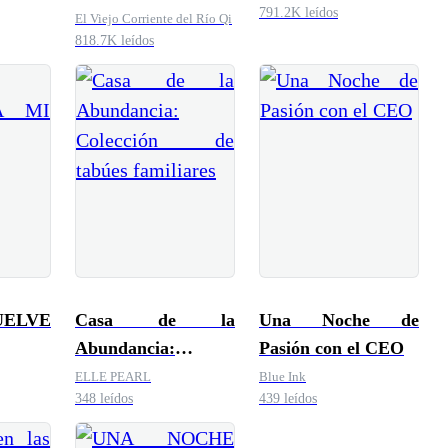
791.2K leídos
El Viejo Corriente del Río Qi
818.7K leídos
UELVE
Casa de la
Una Noche de
Abundancia:
Pasión con el CEO
Colección de tabúes
ELLE PEARL
Blue Ink
348 leídos
439 leídos
familiares