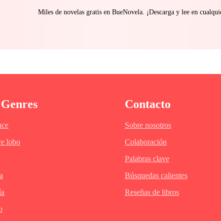
Miles de novelas gratis en BueNovela. ¡Descarga y lee en cualq
 Genres
Contacto
ce
Sobre nosotros
e lobo
Colaboración
Palabras clave
a
Búsquedas calientes
ía
Reseñas de libros
o